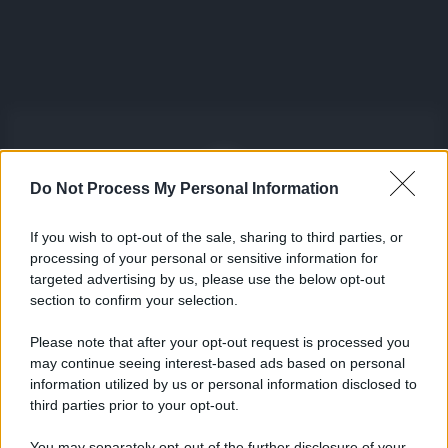
Do Not Process My Personal Information
Iscriviti alla nostra Newsletter
If you wish to opt-out of the sale, sharing to third parties, or
Iscriviti alla nostra newsletter per non perdere le ultime
processing of your personal or sensitive information for
novità
targeted advertising by us, please use the below opt-out
section to confirm your selection.
Iscriviti Ora
Please note that after your opt-out request is processed you
may continue seeing interest-based ads based on personal
information utilized by us or personal information disclosed to
third parties prior to your opt-out.
You may separately opt-out of the further disclosure of your