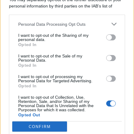
personal information by third parties on the IAB’s list of
© 2026 | Ediservice s.r.l. 95126 Catania – Via Principe
downstream participants.
Nicola, 22 – P.IVA: 01153210875 – Cciaa Catania n.
Personal Data Processing Opt Outs
This information may also be disclosed by us to third parties
01153210875 – Quotidiano di Sicilia usufruisce dei
on the IAB’s List of Downstream Participants that may further
contributi di cui al D.lgs n. 70/2017
I want to opt-out of the Sharing of my
disclose it to other third parties.
personal data.
Opted In
I want to opt-out of the Sale of my
Personal Data.
Chi Siamo
Opted In
Fondazione Etica e Valori Marilù Tregua
Fondatore Carlo Alberto Tregua
Lavora con noi
I want to opt-out of processing my
Personal Data for Targeted Advertising.
Gerenza
Opted In
I want to opt-out of Collection, Use,
Retention, Sale, and/or Sharing of my
Personal Data that Is Unrelated with the
Purposes for which it was collected.
Opted Out
Scarica l’app
CONFIRM