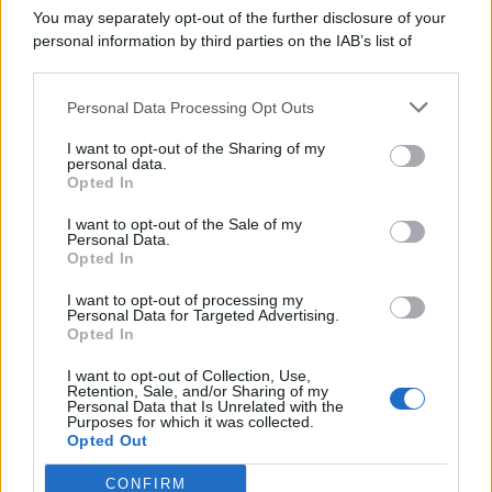
You may separately opt-out of the further disclosure of your
personal information by third parties on the IAB’s list of
© 2026 | Ediservice s.r.l. 95126 Catania – Via Principe
downstream participants.
Nicola, 22 – P.IVA: 01153210875 – Cciaa Catania n.
Personal Data Processing Opt Outs
This information may also be disclosed by us to third parties
01153210875 – Quotidiano di Sicilia usufruisce dei
on the IAB’s List of Downstream Participants that may further
contributi di cui al D.lgs n. 70/2017
I want to opt-out of the Sharing of my
disclose it to other third parties.
personal data.
Opted In
I want to opt-out of the Sale of my
Personal Data.
Chi Siamo
Opted In
Fondazione Etica e Valori Marilù Tregua
Fondatore Carlo Alberto Tregua
Lavora con noi
I want to opt-out of processing my
Personal Data for Targeted Advertising.
Gerenza
Opted In
I want to opt-out of Collection, Use,
Retention, Sale, and/or Sharing of my
Personal Data that Is Unrelated with the
Purposes for which it was collected.
Opted Out
Scarica l’app
CONFIRM