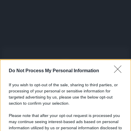
Do Not Process My Personal Information
Iscriviti alla nostra Newsletter
If you wish to opt-out of the sale, sharing to third parties, or
Iscriviti alla nostra newsletter per non perdere le ultime
processing of your personal or sensitive information for
novità
targeted advertising by us, please use the below opt-out
section to confirm your selection.
Iscriviti Ora
Please note that after your opt-out request is processed you
may continue seeing interest-based ads based on personal
information utilized by us or personal information disclosed to