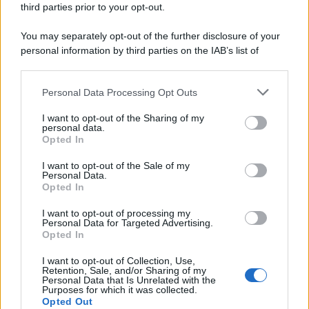
third parties prior to your opt-out.
You may separately opt-out of the further disclosure of your
personal information by third parties on the IAB’s list of
© 2026 | Ediservice s.r.l. 95126 Catania – Via Principe
downstream participants.
Nicola, 22 – P.IVA: 01153210875 – Cciaa Catania n.
Personal Data Processing Opt Outs
This information may also be disclosed by us to third parties
01153210875 – Quotidiano di Sicilia usufruisce dei
on the IAB’s List of Downstream Participants that may further
contributi di cui al D.lgs n. 70/2017
I want to opt-out of the Sharing of my
disclose it to other third parties.
personal data.
Opted In
I want to opt-out of the Sale of my
Personal Data.
Chi Siamo
Opted In
Fondazione Etica e Valori Marilù Tregua
Fondatore Carlo Alberto Tregua
Lavora con noi
I want to opt-out of processing my
Personal Data for Targeted Advertising.
Gerenza
Opted In
I want to opt-out of Collection, Use,
Retention, Sale, and/or Sharing of my
Personal Data that Is Unrelated with the
Purposes for which it was collected.
Opted Out
Scarica l’app