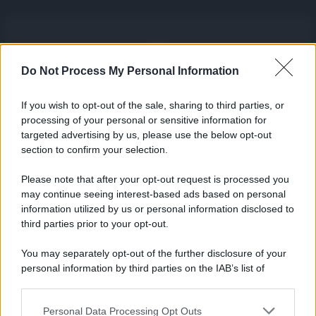
Do Not Process My Personal Information
Iscriviti alla nostra Newsletter
If you wish to opt-out of the sale, sharing to third parties, or
Iscriviti alla nostra newsletter per non perdere le ultime
processing of your personal or sensitive information for
novità
targeted advertising by us, please use the below opt-out
section to confirm your selection.
Iscriviti Ora
Please note that after your opt-out request is processed you
may continue seeing interest-based ads based on personal
information utilized by us or personal information disclosed to
third parties prior to your opt-out.
You may separately opt-out of the further disclosure of your
personal information by third parties on the IAB’s list of
© 2026 | Ediservice s.r.l. 95126 Catania – Via Principe
downstream participants.
Nicola, 22 – P.IVA: 01153210875 – Cciaa Catania n.
Personal Data Processing Opt Outs
This information may also be disclosed by us to third parties
01153210875 – Quotidiano di Sicilia usufruisce dei