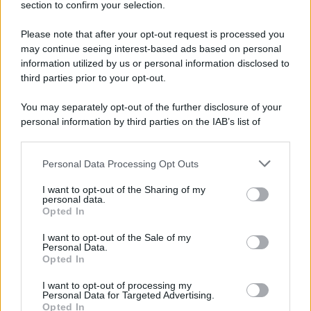
section to confirm your selection.
Iscriviti Ora
Please note that after your opt-out request is processed you
may continue seeing interest-based ads based on personal
information utilized by us or personal information disclosed to
third parties prior to your opt-out.
You may separately opt-out of the further disclosure of your
personal information by third parties on the IAB’s list of
© 2026 | Ediservice s.r.l. 95126 Catania – Via Principe
downstream participants.
Nicola, 22 – P.IVA: 01153210875 – Cciaa Catania n.
Personal Data Processing Opt Outs
This information may also be disclosed by us to third parties
01153210875 – Quotidiano di Sicilia usufruisce dei
on the IAB’s List of Downstream Participants that may further
contributi di cui al D.lgs n. 70/2017
I want to opt-out of the Sharing of my
disclose it to other third parties.
personal data.
Opted In
I want to opt-out of the Sale of my
Personal Data.
Chi Siamo
Opted In
Fondazione Etica e Valori Marilù Tregua
Fondatore Carlo Alberto Tregua
Lavora con noi
I want to opt-out of processing my
Personal Data for Targeted Advertising.
Gerenza
Opted In