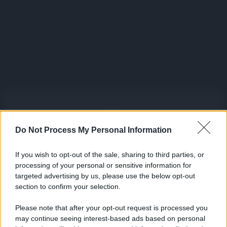
Do Not Process My Personal Information
Iscriviti alla nostra Newsletter
If you wish to opt-out of the sale, sharing to third parties, or
Iscriviti alla nostra newsletter per non perdere le ultime
processing of your personal or sensitive information for
novità
targeted advertising by us, please use the below opt-out
section to confirm your selection.
Iscriviti Ora
Please note that after your opt-out request is processed you
may continue seeing interest-based ads based on personal