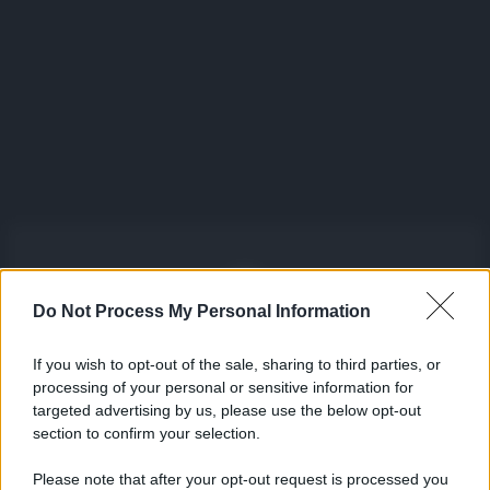
Do Not Process My Personal Information
Iscriviti alla nostra Newsletter
If you wish to opt-out of the sale, sharing to third parties, or
Iscriviti alla nostra newsletter per non perdere le ultime
processing of your personal or sensitive information for
novità
targeted advertising by us, please use the below opt-out
section to confirm your selection.
Iscriviti Ora
Please note that after your opt-out request is processed you