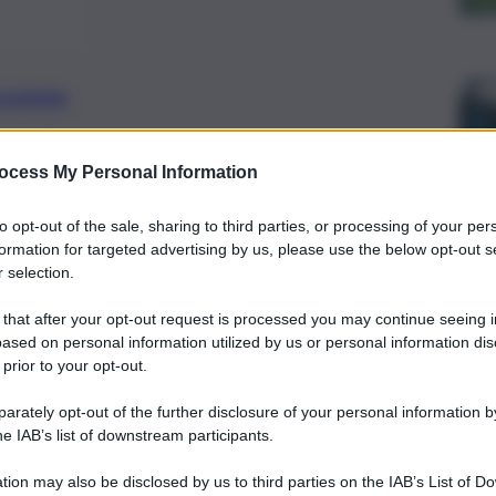
preferite
e seleziona 1.200 etichette in 50 Paesi
ocess My Personal Information
to opt-out of the sale, sharing to third parties, or processing of your per
formation for targeted advertising by us, please use the below opt-out s
 selection.
 that after your opt-out request is processed you may continue seeing i
ased on personal information utilized by us or personal information dis
 prior to your opt-out.
rately opt-out of the further disclosure of your personal information by
he IAB’s list of downstream participants.
tion may also be disclosed by us to third parties on the IAB’s List of 