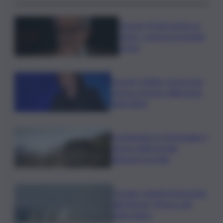
Guccini, Prodi: perdo un
amico, ci lascia un grande
poeta
Guccini, Schlein: non ha mai
smesso di stare dalla parte
degli ultimi
A settembre in Val Senales il
ritorno delle greggi
attraverso le Alpi
Ucraina, missili nordcoreani
alla Russia? Mosca: del
tutto logico