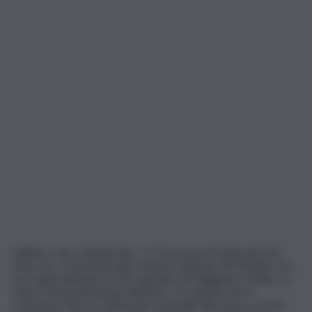
Milano, 2 apr. (askanews) – Il Consorzio di Tutela dei Vini
Etna Doc si presenta alla 57esima edizione del Vinitaly con
una rappresentanza di 45 aziende al Padiglione 2 Sicilia. La
storica Denominazione dell’Etna, con vigneti che si
estendono fino ai 1.000 metri sul livello del mare, su suoli