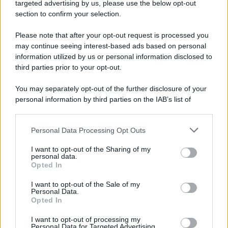
novità
targeted advertising by us, please use the below opt-out
section to confirm your selection.
Iscriviti Ora
Please note that after your opt-out request is processed you
may continue seeing interest-based ads based on personal
information utilized by us or personal information disclosed to
third parties prior to your opt-out.
You may separately opt-out of the further disclosure of your
personal information by third parties on the IAB’s list of
© 2026 | Ediservice s.r.l. 95126 Catania – Via Principe
downstream participants.
Nicola, 22 – P.IVA: 01153210875 – Cciaa Catania n.
Personal Data Processing Opt Outs
This information may also be disclosed by us to third parties
01153210875 – Quotidiano di Sicilia usufruisce dei
on the IAB’s List of Downstream Participants that may further
contributi di cui al D.lgs n. 70/2017
I want to opt-out of the Sharing of my
disclose it to other third parties.
personal data.
Opted In
I want to opt-out of the Sale of my
Personal Data.
Chi Siamo
Opted In
Fondazione Etica e Valori Marilù Tregua
Fondatore Carlo Alberto Tregua
Lavora con noi
I want to opt-out of processing my
Personal Data for Targeted Advertising.
Gerenza