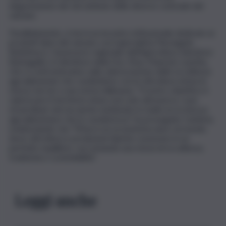
degustazione dei vini simbolo delle diverse contrade del
vulcano.
Parallelamente, si terrà un incontro istituzionale dedicato ai
prodotti tipici del vulcano con il giornalista Pierangelo
Buttafuoco, l’assessore regionale dell’Agricoltura Salvatore
Barbagallo e il direttore della Doc Etna, Maurizio Lunetta,
che si confronteranno sulla valorizzazione delle eccellenze
agroalimentari che condividono con la viticoltura etnea lo
stesso terroir e una storia millenaria. “Il nostro obiettivo è
valorizzare il territorio etneo non solo attraverso i suoi
straordinari vini ma anche mettendo in risalto la ricchezza
agroalimentare che lo caratterizza” ha proseguito Cambria,
evidenziando che “l’Etna è un ecosistema unico al mondo,
dove viticoltura e produzioni tipiche convivono in un
perfetto equilibrio, raccontando una storia di eccellenza,
tradizione e sostenibilità”.
Leggi anche