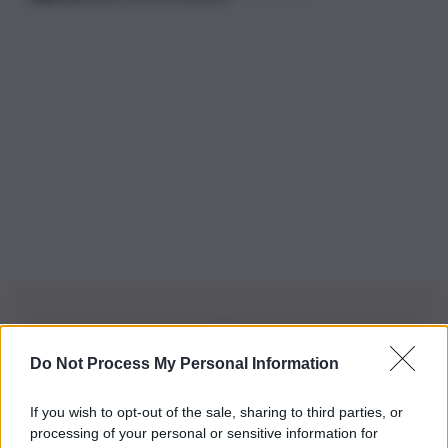
Do Not Process My Personal Information
Iscriviti alla nostra Newsletter
If you wish to opt-out of the sale, sharing to third parties, or
Iscriviti alla nostra newsletter per non perdere le ultime
processing of your personal or sensitive information for