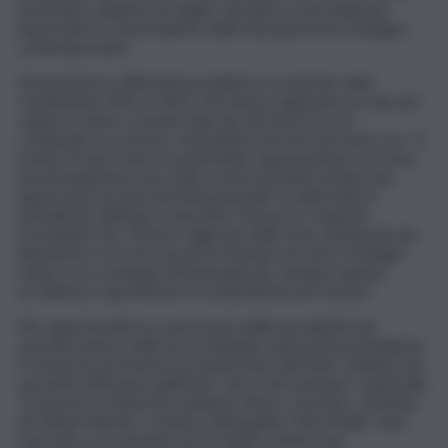
profondi e sabbiosi di origine vulcanica, è una delle più
importanti e sorprendenti realtà del panorama enologico
contemporaneo.
Nonostante le difficoltà produttive riscontrate nelle
vendemmie 2022 e 2023, che hanno registrato un calo dei
volumi, il valore commerciale dei vini Etna Doc ha
continuato a crescere, soprattutto nei mercati extra Ue. “Il
rischio di nuovi dazi Usa potrebbe rappresentare un freno
ad un’espansione che vede i nostri prodotti sempre più
apprezzati sui mercati internazionali” ha affermato il
presidente dell’ente consortile, Francesco Cambria,
ricordando che “l’Etna è oggi una delle aree vitivinicole più
dinamiche e in forte ascesa in Europa: servono strategie
chiare e un sostegno istituzionale per tutelare questa
eccellenza e garantirne la competitività nel mondo”.
Per approfondire la conoscenza delle peculiarità dei
versanti etnei e delle loro molteplici espressioni enologiche,
il Consorzio promuove la masterclass dal titolo “Andare per
versanti: tutti pazzi dell’Etna”, che si terrà lunedì 7 aprile alle
15 presso lo stand del Gambero Rosso. L’evento, condotto
da Gianni Fabrizio, curatore della guida “Vini d’Italia”, sarà
riservato a un massimo di 24 ospiti e offrirà una