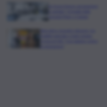
Se fosse il lavoro ad assumere
il capitale? Un’analisi della
vicenda Pfizer a Catania
Rete idrica, incendi e dissesto, tra
fragilità naturale e mano umana.
Cocina al QdS: “Così agiamo contro
le emergenze”