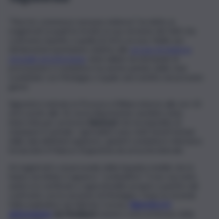
“Non ho commesso nessuna violenza”, ha detto ai
magistrati ai quali ha fornito la sua versione dei fatti che
contrasta rispetto a quella di chi lo accusa. Nelle sue
dichiarazioni spontanee relative alle
accuse di violenza
sessuale ed estorsione
, intervallate da domande di
precisazioni, il conduttore ha anche parlato delle chat
scambiate con Medugno, il quale sarà sentito nei prossimi
giorni.
Signorini è entrato in Procura a Milano intorno alle ore 10
ed è uscito alle 14, ma la deposizione sarebbe stata
interrotta per un breve
blackout
che ha impedito di
stampare il verbale. I giornalisti sono stati tenuti lontani
dalla sala dell’interrogatorio, quindi il conduttore televisivo
ha lasciato il Palazzo di giustizia da un’uscita laterale.
Ai magistrati e al personale della Squadra mobile che lo
hanno ascoltato è apparso “combattivo”. Il suo racconto
andrà ora verificato e approfondito proprio a partire dal
confronto con la versione di Medugno. Dopo la vicenda
fatta esplodere da Fabrizio Corona,
Signorini si è
autosospeso
da Mediaset
mentre resta al timone della