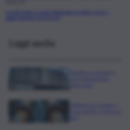
rivista
Chi
.
Iscriviti gratis al canale WhatsApp di QdS.it, news e
aggiornamenti CLICCA QUI
Leggi anche
Policlinico di Catania, in
gara l’adeguamento
antincendio
Collettore Aci Castello, il
nuovo appello: “Si sblocchi
l’iter”