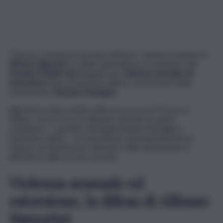
“Non ho commesso nessuna violenza”: queste le parole di
Alfonso Signorini
, il celebre giornalista e conduttore del
Grande Fratello Vip
indagato per
violenza sessuale ed
estorsione
dopo la denuncia dell’ex concorrente della
trasmissione
Antonio Medugno
.
Signorini è stato sentito nelle scorse ore in Procura a
Milano. Circa 3 ore di colloquio, durante le quali il
conduttore – assistito dai legali Daniela Missaglia e
Domenico Aiello – si è presentato spontaneamente al
Palazzo di Giustizia per rilasciare delle dichiarazioni e
difendersi dalle accuse ricevute.
Violenza sessuale ed
estorsione, la difesa di Alfonso
Signorini