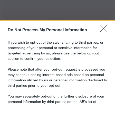
Do Not Process My Personal Information
Iscriviti alla nostra Newsletter
If you wish to opt-out of the sale, sharing to third parties, or
Iscriviti alla nostra newsletter per non perdere le ultime
processing of your personal or sensitive information for
novità
targeted advertising by us, please use the below opt-out
section to confirm your selection.
Iscriviti Ora
Please note that after your opt-out request is processed you
may continue seeing interest-based ads based on personal
information utilized by us or personal information disclosed to
third parties prior to your opt-out.
You may separately opt-out of the further disclosure of your
personal information by third parties on the IAB’s list of
© 2026 | Ediservice s.r.l. 95126 Catania – Via Principe
downstream participants.
Nicola, 22 – P.IVA: 01153210875 – Cciaa Catania n.