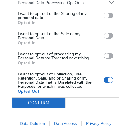
Personal Data Processing Opt Outs
This information may also be disclosed by us to third parties
01153210875 – Quotidiano di Sicilia usufruisce dei
on the IAB’s List of Downstream Participants that may further
contributi di cui al D.lgs n. 70/2017
I want to opt-out of the Sharing of my
disclose it to other third parties.
personal data.
Opted In
I want to opt-out of the Sale of my
Personal Data.
Chi Siamo
Opted In
Fondazione Etica e Valori Marilù Tregua
Fondatore Carlo Alberto Tregua
Lavora con noi
I want to opt-out of processing my
Personal Data for Targeted Advertising.
Gerenza
Opted In
I want to opt-out of Collection, Use,
Retention, Sale, and/or Sharing of my
Personal Data that Is Unrelated with the
Purposes for which it was collected.
Opted Out
Scarica l’app
CONFIRM
Privacy Policy
Preferenze Privacy
Data Deletion
Data Access
Privacy Policy