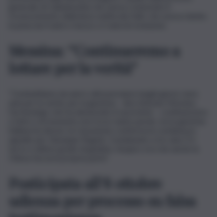
generale di Caltanissetta che aveva contestato il
riconoscimento della lieve entità dei fatti, che aveva ridotto
la pena da 4 anni e mezzo a 3 anni di reclusione.
Messina: “Continueremo a
lottare per la verità”
“Combattiamo da anni e attraversiamo lunghi giorni, mesi,
anni per la verità, per la giustizia – dice Antonio Messina,
l’archeologo che ha denunciato il sacerdote – continueremo
a farlo e al momento non trovo tante parole, ma la giustizia
italiana ha deciso: la Cassazione conferma la condanna in
appello per Giuseppe Rugolo. Condannato a tre anni. È il
terzo e ultimo grado di giudizio. Auspico ora che anche la
Chiesa faccia la propria parte”.
Posticipata all’8 ottobre
udienza per processo su falsa