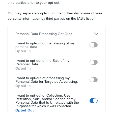
third parties prior to your opt-out.
You may separately opt-out of the further disclosure of your
personal information by third parties on the IAB’s list of
© 2026 | Ediservice s.r.l. 95126 Catania – Via Principe
downstream participants.
Nicola, 22 – P.IVA: 01153210875 – Cciaa Catania n.
Personal Data Processing Opt Outs
This information may also be disclosed by us to third parties
01153210875 – Quotidiano di Sicilia usufruisce dei
on the IAB’s List of Downstream Participants that may further
contributi di cui al D.lgs n. 70/2017
I want to opt-out of the Sharing of my
disclose it to other third parties.
personal data.
Opted In
I want to opt-out of the Sale of my
Personal Data.
Chi Siamo
Opted In
Fondazione Etica e Valori Marilù Tregua
Fondatore Carlo Alberto Tregua
Lavora con noi
I want to opt-out of processing my
Personal Data for Targeted Advertising.
Gerenza
Opted In
I want to opt-out of Collection, Use,
Retention, Sale, and/or Sharing of my
Personal Data that Is Unrelated with the
Purposes for which it was collected.
Opted Out
Scarica l’app