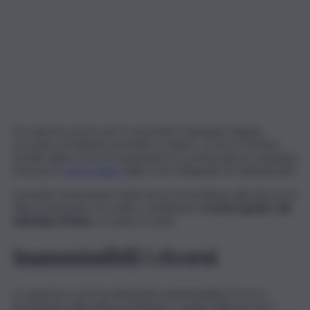
Tre anni di carcere per il sacerdote Giuseppe Rugolo,
accusato di violenza sessuale su minori. La terza sezione
penale della corte di Cassazione ha confermato la condanna
emessa lo
scorso anno
dalla corte d’Appello di Caltanissetta.
Il prelato nonostante risulti ancora incardinato alla diocesi di
Piazza Armerina, era stato condannato,
in primo grado, dal
tribunale di Enna
, a 4 anni e 6 mesi.
Inammissibili i ricorsi
La suprema corte ha dichiarato inammissibile il ricorso
presentato dalla difesa di Rugolo e quello della procura