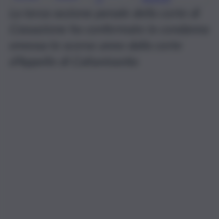
La terza sezione penale della corte di
Cassazione ha confermato la condanna
emessa lo scorso anno dalla corte
d’Appello di Caltanissetta