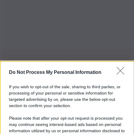
Do Not Process My Personal Information
Iscriviti alla nostra Newsletter
If you wish to opt-out of the sale, sharing to third parties, or
Iscriviti alla nostra newsletter per non perdere le ultime
processing of your personal or sensitive information for
novità
targeted advertising by us, please use the below opt-out
section to confirm your selection.
Iscriviti Ora
Please note that after your opt-out request is processed you
may continue seeing interest-based ads based on personal
information utilized by us or personal information disclosed to