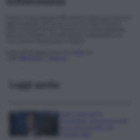
testimonianza
Intanto è stata spostata all’8 ottobre l’udienza prevista per
oggi al tribunale di Enna per il vescovo della diocesi di
Piazza Armerina Rosario Gisana e il suo vicario giudiziale,
Vincenzo Murgano, accusati di falsa testimonianza nel
corso proprio del processo a Rugolo.
Segui tutti gli aggiornamenti di
QdS.it
sui
canali
WhatsApp
e
Telegram
Leggi anche
Covid, ‘Conte-day’ in
commissione: “non sono un eroe
ma un uomo corretto, non
troverete nulla”