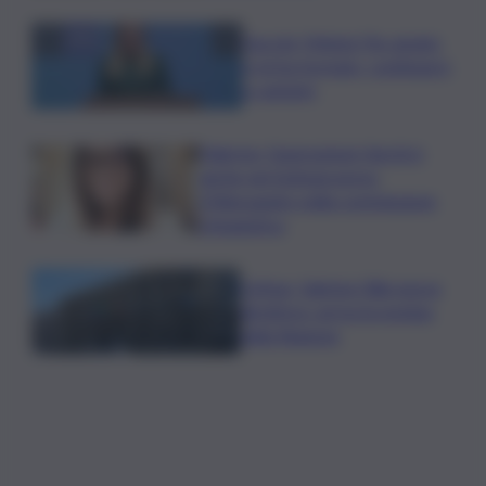
Guccini, Meloni: l’ho amato
e mi ha formato, continuerò
a cantarlo
Palermo, l’operazione Varchi è
anche nel Sottogoverno:
D’Alessandro nella commissione
Urbanistica
Cefpas, Sabrina Cillia nuova
direttrice: arriva la nomina
della Regione