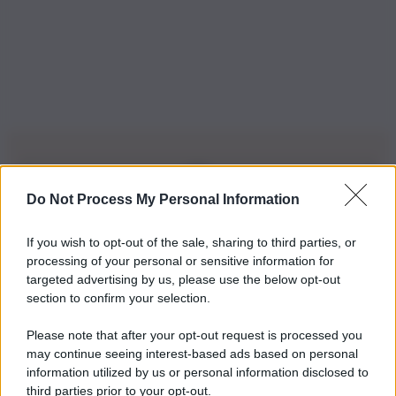
Do Not Process My Personal Information
Iscriviti alla nostra Newsletter
If you wish to opt-out of the sale, sharing to third parties, or
Iscriviti alla nostra newsletter per non perdere le ultime
processing of your personal or sensitive information for
novità
targeted advertising by us, please use the below opt-out
section to confirm your selection.
Iscriviti Ora
Please note that after your opt-out request is processed you
may continue seeing interest-based ads based on personal
information utilized by us or personal information disclosed to
third parties prior to your opt-out.