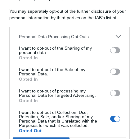
You may separately opt-out of the further disclosure of your
personal information by third parties on the IAB’s list of
© 2026 | Ediservice s.r.l. 95126 Catania – Via Principe
downstream participants.
Nicola, 22 – P.IVA: 01153210875 – Cciaa Catania n.
Personal Data Processing Opt Outs
This information may also be disclosed by us to third parties
01153210875 – Quotidiano di Sicilia usufruisce dei
on the IAB’s List of Downstream Participants that may further
contributi di cui al D.lgs n. 70/2017
I want to opt-out of the Sharing of my
disclose it to other third parties.
personal data.
Opted In
I want to opt-out of the Sale of my
Personal Data.
Chi Siamo
Opted In
Fondazione Etica e Valori Marilù Tregua
Fondatore Carlo Alberto Tregua
Lavora con noi
I want to opt-out of processing my
Personal Data for Targeted Advertising.
Gerenza
Opted In
I want to opt-out of Collection, Use,
Retention, Sale, and/or Sharing of my
Personal Data that Is Unrelated with the
Purposes for which it was collected.
Opted Out
Scarica l’app