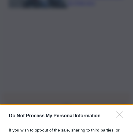
da 5mila euro
Do Not Process My Personal Information
Iscriviti alla nostra Newsletter
If you wish to opt-out of the sale, sharing to third parties, or