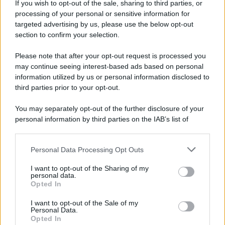
If you wish to opt-out of the sale, sharing to third parties, or
processing of your personal or sensitive information for
targeted advertising by us, please use the below opt-out
section to confirm your selection.
Please note that after your opt-out request is processed you
may continue seeing interest-based ads based on personal
information utilized by us or personal information disclosed to
third parties prior to your opt-out.
You may separately opt-out of the further disclosure of your
personal information by third parties on the IAB’s list of
downstream participants.
Personal Data Processing Opt Outs
This information may also be disclosed by us to third parties
on the IAB’s List of Downstream Participants that may further
I want to opt-out of the Sharing of my
disclose it to other third parties.
personal data.
Opted In
I want to opt-out of the Sale of my
Personal Data.
Opted In