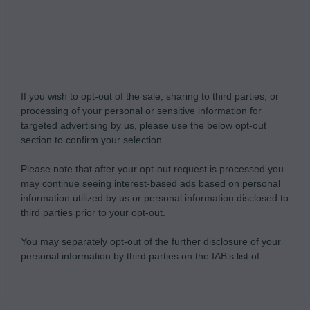
Do Not Process My Personal Information
If you wish to opt-out of the sale, sharing to third parties, or
processing of your personal or sensitive information for
targeted advertising by us, please use the below opt-out
section to confirm your selection.
Please note that after your opt-out request is processed you
may continue seeing interest-based ads based on personal
information utilized by us or personal information disclosed to
third parties prior to your opt-out.
You may separately opt-out of the further disclosure of your
personal information by third parties on the IAB’s list of
downstream participants.
Personal Data Processing Opt Outs
This information may also be disclosed by us to third parties