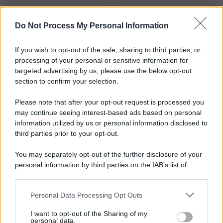
Do Not Process My Personal Information
Iscriviti alla nostra Newsletter
If you wish to opt-out of the sale, sharing to third parties, or
Iscriviti alla nostra newsletter per non perdere le ultime
processing of your personal or sensitive information for
novità
targeted advertising by us, please use the below opt-out
section to confirm your selection.
Iscriviti Ora
Please note that after your opt-out request is processed you
may continue seeing interest-based ads based on personal
information utilized by us or personal information disclosed to
third parties prior to your opt-out.
You may separately opt-out of the further disclosure of your
personal information by third parties on the IAB’s list of
© 2026 | Ediservice s.r.l. 95126 Catania – Via Principe
downstream participants.
Nicola, 22 – P.IVA: 01153210875 – Cciaa Catania n.
Personal Data Processing Opt Outs
This information may also be disclosed by us to third parties
01153210875 – Quotidiano di Sicilia usufruisce dei
on the IAB’s List of Downstream Participants that may further
contributi di cui al D.lgs n. 70/2017
I want to opt-out of the Sharing of my
disclose it to other third parties.
personal data.