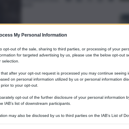
04:30
ocess My Personal Information
to opt-out of the sale, sharing to third parties, or processing of your per
formation for targeted advertising by us, please use the below opt-out s
 selection.
 that after your opt-out request is processed you may continue seeing i
ased on personal information utilized by us or personal information dis
 prior to your opt-out.
preferite
rately opt-out of the further disclosure of your personal information by
he IAB’s list of downstream participants.
elativo ai primi otto mesi del 2016,
tion may also be disclosed by us to third parties on the IAB’s List of 
to Inps. Crollano gli ingaggi a tempo
 that may further disclose it to other third parties.