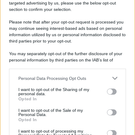
targeted advertising by us, please use the below opt-out
section to confirm your selection.
Please note that after your opt-out request is processed you
may continue seeing interest-based ads based on personal
information utilized by us or personal information disclosed to
third parties prior to your opt-out.
You may separately opt-out of the further disclosure of your
personal information by third parties on the IAB’s list of
downstream participants.
Personal Data Processing Opt Outs
This information may also be disclosed by us to third parties
on the IAB’s List of Downstream Participants that may further
I want to opt-out of the Sharing of my
disclose it to other third parties.
personal data.
Opted In
I want to opt-out of the Sale of my
Personal Data.
Opted In
I want to opt-out of processing my