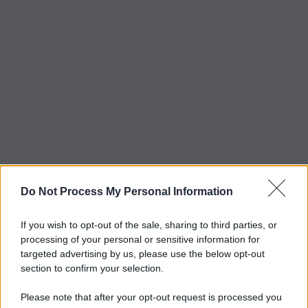
Do Not Process My Personal Information
If you wish to opt-out of the sale, sharing to third parties, or
processing of your personal or sensitive information for
targeted advertising by us, please use the below opt-out
section to confirm your selection.
Please note that after your opt-out request is processed you