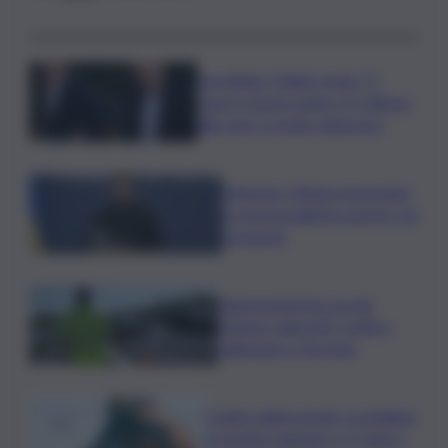
Joe Biden, il figlio rivela: “Il
cancro di mio padre si è diffuso
alle ossa, è molto doloroso”
Zelensky: Stiamo lavorando
su nostra balistica anche con
Leonardo
Tamponamento tra più
vetture sulla A29, traffico
rallentato a Torretta
Codice della strada, si studiano
le novità: patente a 17 anni e