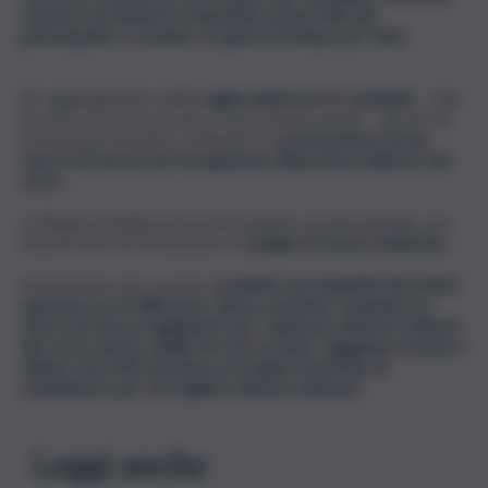
caricare nel sistema la domanda sottoscritta dal
partecipante e avranno 15 giorni di tempo per farlo.
Al raggiungimento della
soglia minima di 15 candidati
– otto
nei percorsi per persone in esecuzione penale – gli enti di
formazione potranno richiedere la
prenotazione di una
riserva di risorse per l’erogazione della prima edizione del
corso.
La Regione Siciliana prenoterà quindi, accantonandolo, per
ciascun ente di formazione un
budget di risorse dedicato.
Gli operatori che avranno
acquisito una quantità d’iscrizioni
superiore ai 15 allievi per classe, potranno richiedere la
riserva di risorse aggiuntive per realizzare ulteriori edizioni
dei corsi, mentre quelli che non avranno raggiunto il numero
minimo di iscritti potranno prorogare il periodo di
candidatura, per raccogliere ulteriori adesioni.
Leggi anche