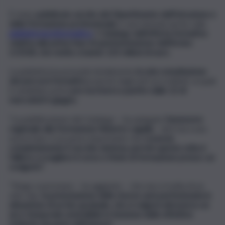
È stato
pubblicato sul sito del Dipartimento dell’Istruzione e
della Formazione professionale
e sarà domani anche sulla
piattaforma informatica
,
il
Catalogo dell’offerta formativa
relativa alla prima fase di sperimentazione dell’Avviso
2/2018, che mette a bando 125 milioni di euro.
La piattaforma prevede inizialmente
la sola consultazione
dei percorsi formativi
proposti dagli enti accreditati, ai quali
il candidato potrà
pre-iscriversi a partire dalle 12 di
mercoledì 6 giugno.
"La pubblicazione del Catalogo – ha spiegato
l’assessore
regionale alla Formazione Roberto Lagalla
– dà il via a una
nuova fase, è un passo importante che
rovescia
completamente il vecchio sistema, perché questa volta è
l’allievo a scegliere il corso e l’ente di formazione presso cui
svolgerlo".
"Tengo a precisare – ha aggiunto – che non si tratta di un
click day:
la prenotazione delle risorse sarà perfezionata in
attuazione di un iter graduale, che si volgerà attraverso un
arco temporale estendibile in funzione delle effettive
richieste da parte dell’utenza".