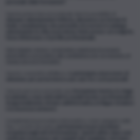
personale della formazione".
Questa prima fase procedurale darà la possibilità di
visionare attentamente l’offerta, attraverso un format di
facile consultazione che permette di scorrere il catalogo
selezionando la città, la provincia, l’ente presso cui svolgerlo,
l’area d’interesse o il profilo professionale.
Dal 6 giugno, invece, si potranno registrare le proprie
generalità e procedere alla candidatura per un massimo di
cinque percorsi formativi.
Questo consentirà all’allievo di
partecipare al processo di
selezione, per poi iscriversi a uno solo fra i corsi prescelti.
Ciascun percorso prevede una
formazione teorica, lo stage
in azienda e sono articolati in moduli tecnico-professionali e
di apprendimento di base sull’informatica, le lingue straniere
e la sicurezza sul lavoro.
Completata la procedura informatica, come spiegato nelle
Faq, i corsisti dovranno
perfezionare la pre-iscrizione
recandosi negli enti di formazione. Questi ultimi, dopo aver
verificato il possesso dei requisiti del candidato, dovranno