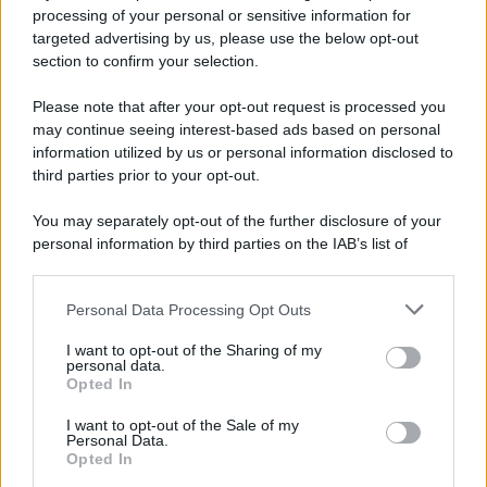
Iscriviti alla nostra newsletter per non perdere le ultime
processing of your personal or sensitive information for
novità
targeted advertising by us, please use the below opt-out
section to confirm your selection.
Iscriviti Ora
Please note that after your opt-out request is processed you
may continue seeing interest-based ads based on personal
information utilized by us or personal information disclosed to
third parties prior to your opt-out.
You may separately opt-out of the further disclosure of your
personal information by third parties on the IAB’s list of
© 2026 | Ediservice s.r.l. 95126 Catania – Via Principe
downstream participants.
Nicola, 22 – P.IVA: 01153210875 – Cciaa Catania n.
Personal Data Processing Opt Outs
This information may also be disclosed by us to third parties
01153210875 – Quotidiano di Sicilia usufruisce dei
on the IAB’s List of Downstream Participants that may further
contributi di cui al D.lgs n. 70/2017
I want to opt-out of the Sharing of my
disclose it to other third parties.
personal data.
Opted In
I want to opt-out of the Sale of my
Personal Data.
Chi Siamo
Opted In
Fondazione Etica e Valori Marilù Tregua
Fondatore Carlo Alberto Tregua