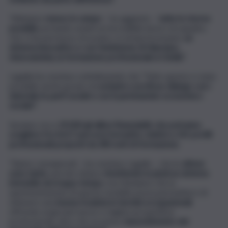
"Abbiamo
messo in campo
– ha aggiunto –
tutte le risorse
possibili,
portando avanti un incredibile lavoro di squadra
che ci ha permesso di avviare, in tempi brevissimi,
un
sistema innovativo e con l’ambizione di rilanciare,
rinnovandola, la formazione professionale in Sicilia"
.
Lagalla ha concluso sottolineando che "Tutto questo è stato
possibile anche grazie al
costante e proficuo dialogo con i
datoriali, le parti sociali e con il partenariato economico-
sociale".
Saranno circa
19.000 gli allievi finanziabili, che potranno
scegliere fra 4.617 percorsi formativi, relativi a 141 profili
professionali proposti da 383 enti di formazione.
"Siamo consapevoli – ha concluso Lagalla – che le
attese
sono tante
, perché stiamo
rimettendo in piedi un sistema
immobile da troppo tempo
, ma riteniamo che la
sperimentazione di questo modello possa permetterci di
ottenere una
buona ricaduta in termini occupazionali
,
offrendo ai giovani nuove e migliori prospettive
professionali, oltre che un primo
riassorbimento del