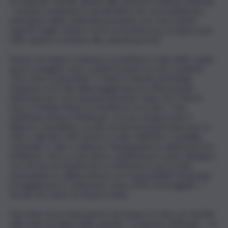
ha replicato Gentile dinanzi alle reiterate richieste dell’Aula
– saranno contenuti in una direttiva che sarà pubblicata i
primi giorni della settimana prossima, non sono numeri
segreti. Voglio vedere chi di voi ha interesse ad approvare
l’atto oppure a rinviarlo alle calende greche”.
Parole che hanno scatenato un putiferio a Sala delle Lapidi:
alcuni consiglieri sono scattati in piedi, fra urla e qualche
“Ma come si permette?”, il tutto in diretta streaming.
Neanche tra le fila della maggioranza le affermazioni
dell’assessore sono piaciute granché, tanto che Ottavio
Zacco di Sicilia Futura su Facebook ha scritto: “Una
settimana di lavori d’Aula per cercare di approvare il
Bilancio consolidato, un atto di estrema importanza per la
città, e alla fine tutto il lavoro svolto dall’intero Consiglio
comunale è valso a nulla per l’inadeguatezza dell’assessore
al Bilancio. Non ci sono più le condizioni per poter dialogare
con chi non ha rispetto per le istituzioni e per la città,
nonostante la collaborazione e la responsabilità dei gruppi
di maggioranza e minoranza. Sono molto amareggiato…”.
Parole che sanno di chiusura netta.
Dal canto suo la minoranza è da tempo in rotta con Gentile
sullo stato di salute delle aziende. “In queste settimane – ha