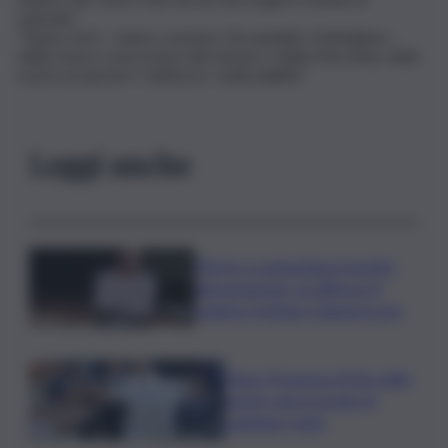
aziende”.
“Siamo forti – hanno concluso Ferrandelli e Mattaliano –
della nostra conoscenza dei numeri e della Macchina, delle
nostre proposte e della loro realizzabilità”.
Leggi anche
Morto a Lampedusa travolto
dal gommone, la vittima è il
regista Cristiano Giamporcaro
Papa: Presenza di Dio nelle
nostre vite in grado di
cambiare tutto