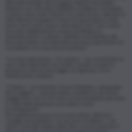
affermato il leader dei Coraggiosi Fabrizio Ferrandelli –
abbiamo reso articolato il dibattito sul Bilancio consolidato
e spesso siamo stati criticati e accusati di aver rallentato la
città. Alla luce di quanto è emerso in questi giorni, credo
invece che il nostro lavoro vada apprezzato. Sono venuti
fuori dati, disallineamenti, assenza di dialogo tra
Amministrazione e aziende, addirittura una direttiva alla
firma del sindaco che determina una nuova ripartizione nel
Consolidato così come da noi sostenuto”.
“La nostra opposizione – ha concluso – sta consentendo di
avere dati drammatici ma veritieri, rispetto ai quali chi
governa la città non più sfuggire né ingannare con la
mistificazione continua”.
“Il sindaco – ha sostenuto Cesare Mattaliano, capogruppo
dei Coraggiosi – stava portando a sbattere la sua stessa
maggioranza, ma c’è chi come noi sta prendendo pian piano
le redini della situazione e provando a virare
profondamente”.
Ferrandelli ha proposto un accordo d’Aula “affinché il
Consiglio possa guidare, con una serie di delibere, i vari
settori ormai allo sbando della città e si possa intestare il
rilancio dei conti e dei servizi da erogare tramite le