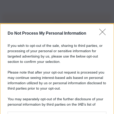
Do Not Process My Personal Information
Iscriviti alla nostra Newsletter
If you wish to opt-out of the sale, sharing to third parties, or
Iscriviti alla nostra newsletter per non perdere le ultime
processing of your personal or sensitive information for
novità
targeted advertising by us, please use the below opt-out
section to confirm your selection.
Iscriviti Ora
Please note that after your opt-out request is processed you
may continue seeing interest-based ads based on personal
information utilized by us or personal information disclosed to
third parties prior to your opt-out.
You may separately opt-out of the further disclosure of your
personal information by third parties on the IAB’s list of
© 2026 | Ediservice s.r.l. 95126 Catania – Via Principe
downstream participants.