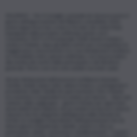
PALERMO – Per il Consiglio comunale ieri doveva essere il
giorno dell’approvazione del Bilancio consolidato 2016,
prima tappa di un tour a marce forzate che vedrà l’Aula
impegnata nelle prossime settimane anche con il
Consuntivo 2017 e il Previsionale 2018. Anche il sindaco
Leoluca Orlando, dopo gli ultimi vertici per ricompattare la
maggioranza, aveva inserito tra i suoi desiderata il via libera
al Consolidato entro questa settimana, così da procedere
alla nomina dei vertici delle partecipate e del direttore
generale. Ma le cose non sono andate secondo i piani.
Alcune dichiarazioni dell’assessore al Bilancio Antonino
Gentile, infatti, hanno fatto saltare il banco, costringendo il
presidente Giulio Tantillo (in quel momento Totò Orlando
era assente) a sospendere la seduta, poi ripresa – dopo una
riunione della capigruppo – giusto il tempo per approvare
alcuni debiti fuori bilancio. Ad accendere la miccia è stata la
risposta che l’ex dirigente dell’Agenzia delle Entrate ha
fornito ai consiglieri (soprattutto dell’opposizione) che da
diversi giorni richiedevano tabelle, numeri e cifre su
partecipate, debiti, contenziosi e disallineamenti. “I numeri –