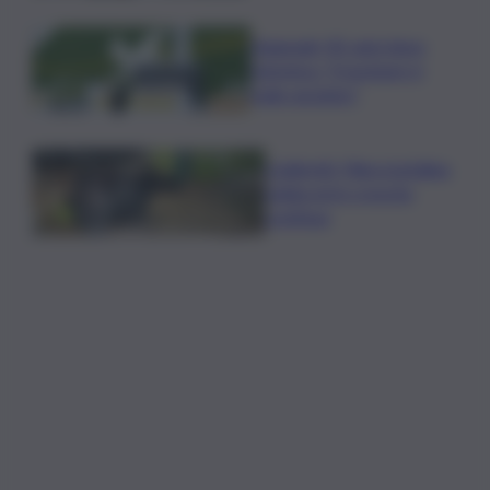
Nagasaki, 81 anni dopo
l’atomica: “Il nucleare è
male assoluto”
Coldiretti: Filiera bufalina
solida ed in crescita
continua