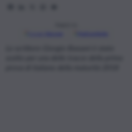
Seguici su
Google
Discover
Fonti preferite
Lo scrittore Giorgio Bassani è stato
scelto per una delle tracce della prima
prova di italiano della maturità 2018