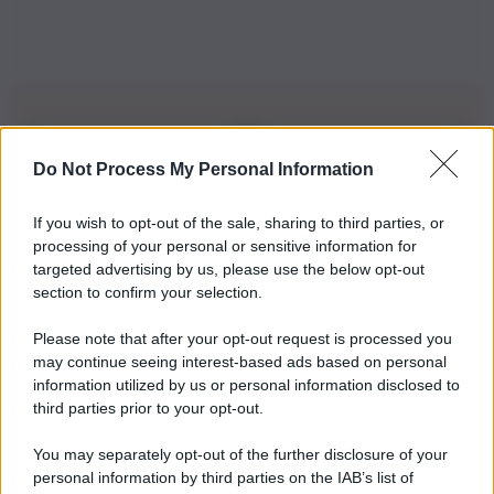
Do Not Process My Personal Information
Iscriviti alla nostra Newsletter
If you wish to opt-out of the sale, sharing to third parties, or
Iscriviti alla nostra newsletter per non perdere le ultime
processing of your personal or sensitive information for
novità
targeted advertising by us, please use the below opt-out
section to confirm your selection.
Iscriviti Ora
Please note that after your opt-out request is processed you
may continue seeing interest-based ads based on personal
information utilized by us or personal information disclosed to
third parties prior to your opt-out.
You may separately opt-out of the further disclosure of your
personal information by third parties on the IAB’s list of
© 2026 | Ediservice s.r.l. 95126 Catania – Via Principe