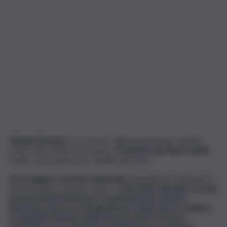
Giorgio Bassani
con un brano sulle persecuzioni razziali
tratto dal suo libro più famoso
Il Giardino dei Finzi-Contini
scelto come autore per l’analisi del testo.
Per il saggio o articolo di giornale
(Tipologia B), il Ministero
dell’Istruzione propone invece
i volti della solitudine con una
poesia di Alda Merini per il componimento artistico-
letterario, masse e propaganda per quello storico-politico,
e il dibattito bioetico sulla clonazione per il tecnico-
scientifico e la creatività per quello socio-economico.