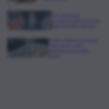
Usa, contrazione
occupazione allontana rischio
rialzo immediato tassi Fed
VIDEO | Taiwan e la minaccia
cinese, anche i civili si
preparano a un possibile
attacco