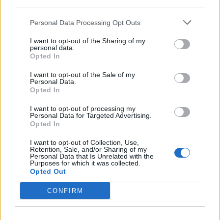
downstream participants.
Nicola, 22 – P.IVA: 01153210875 – Cciaa Catania n.
Personal Data Processing Opt Outs
This information may also be disclosed by us to third parties
01153210875 – Quotidiano di Sicilia usufruisce dei
on the IAB’s List of Downstream Participants that may further
contributi di cui al D.lgs n. 70/2017
I want to opt-out of the Sharing of my
disclose it to other third parties.
personal data.
Opted In
I want to opt-out of the Sale of my
Personal Data.
Chi Siamo
Opted In
Fondazione Etica e Valori Marilù Tregua
Fondatore Carlo Alberto Tregua
Lavora con noi
I want to opt-out of processing my
Personal Data for Targeted Advertising.
Gerenza
Opted In
I want to opt-out of Collection, Use,
Retention, Sale, and/or Sharing of my
Personal Data that Is Unrelated with the
Purposes for which it was collected.
Opted Out
Scarica l’app
CONFIRM
Privacy Policy
Preferenze Privacy