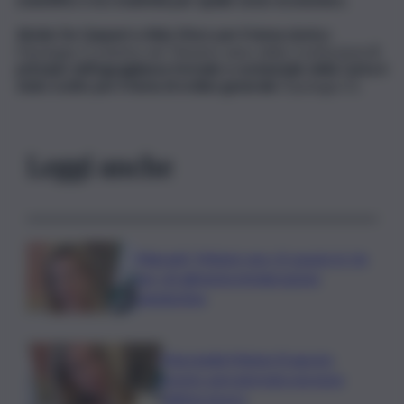
Alcide De Gasperi e Aldo Moro per il tema storico
(Tipologia C) mentre nel 70esimo anno della Costituzione
il
principio dell’uguaglianza formale e sostanziale della Carta è
stato scelto per il tema di ordine generale
(Tipologia D).
Leggi anche
Migranti, Meloni: non c’è spazio in Ue
per chi alimenta immigrazione
clandestina
Marcinella,Meloni: 8 agosto
presto sarà giornata europea
vittime lavoro