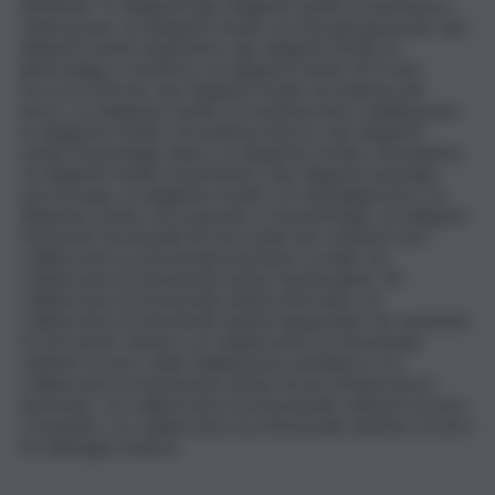
distribuiti: 51 dirigenti (due dirigenti medici di anestesia e
rianimazione, sei dirigenti medico di chirurgia generale, due
dirigenti medici di geriatria, due dirigenti medici di
ginecologia e ostetricia, sei dirigenti medici di Pronto
soccorso (Mcau), due dirigenti medici di medicina del
lavoro, un dirigente medico di medicina fisica riabilitazione,
un dirigente medico di medicina interna, due dirigenti
medici di patologia clinica, un dirigente medico di pediatria,
16 dirigenti medici di psichiatria, due dirigenti psicologi–
psicoterapia, un dirigente medico di radiodiagnostica, un
dirigente medico di ortopedia e traumatologia, sei dirigenti
farmacisti territoriali); 82 personale del comparto (tre
collaboratori professionali assistente sociale), 26
collaboratori professionali sanitari fisioterapisti, 39
collaboratori professionali sanitari infermieri, sei
collaboratori professionali sanitari logopedisti, de assistenti
tecnici perito chimico, un collaboratore professionale
sanitario tecnico della riabilitazione psichiatrica, tre
collaboratori professionali sanitari tecnici di laboratorio
biomedico, un collaboratore professionale sanitario tecnico
ortopedico, un collaboratore professionale sanitario tecnico
di radiologia medica).