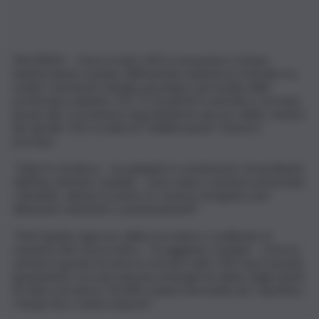
PALERMO – Sono in tutto 205 le assunzioni a tempo
indeterminato avviate dall’Azienda sanitaria provinciale tra
medici, farmacisti, biologi, psicologi e personale delle
professioni sanitarie. Per 72 di questi il contratto è arrivato
grazie allo scorrimento di graduatorie ancora valide, mentre
per gli altri 133 si tratta di “stabilizzazioni” di lavoro
precario.
“Tutte le strutture – ha spiegato il commissario straordinario
dell’Asp, Antonio Candela – sono state e saranno potenziate
colmando, almeno in parte, le carenze d’organico per
dimissioni volontarie o pensionamenti”.
“Nel rispetto rigoroso delle procedure e snellendo al
massimo l’iter burocratico – ha aggiunto Candela – a breve
saremo in grado di avere in servizio tutti i 205 nuovi assunti,
garantendo così una risposta ai bisogni di salute degli utenti
di città e provincia. Gli uffici stanno lavorando per rispettare
i tempi che ci siamo imposti”.