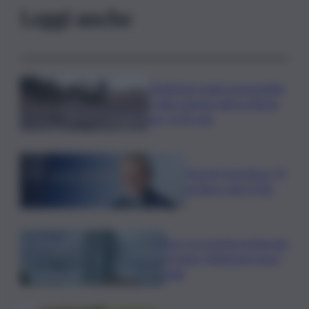
Leggi anche
L’Antitrust multa monopattini,
e-bike sharing attivi a Roma
per 2,675 mln
Picardi, Sportface TV
al fianco del CONI
Bce: la crescita rischia una
frenata, l’inflazione nuovi
rialzi