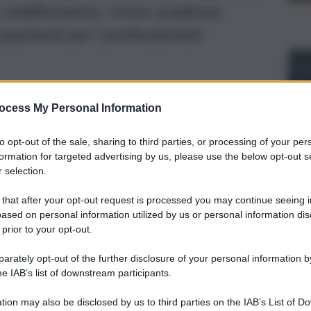
e redditometro, rinvio scadenza
 payment per i professionisti
ocess My Personal Information
to opt-out of the sale, sharing to third parties, or processing of your per
formation for targeted advertising by us, please use the below opt-out s
 selection.
 that after your opt-out request is processed you may continue seeing i
ased on personal information utilized by us or personal information dis
 prior to your opt-out.
rately opt-out of the further disclosure of your personal information by
per la dignità dei lavoratori e delle imprese”.
he IAB’s list of downstream participants.
o legge n. 87 del 12 luglio 2018, pubblicato nella Gazzetta
14 luglio.
tion may also be disclosed by us to third parties on the IAB’s List of 