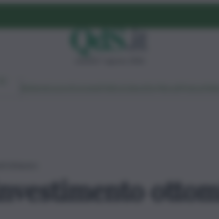
venerdì 7 agosto 2026
Ambiente
Lavoro
Economia
Politica
Cultura
Dai Mercati
Podcast
Vid
ti di lavoro
nvestimento ottomi