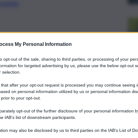
preferite
ocess My Personal Information
to opt-out of the sale, sharing to third parties, or processing of your per
formation for targeted advertising by us, please use the below opt-out s
 selection.
 that after your opt-out request is processed you may continue seeing i
ased on personal information utilized by us or personal information dis
 prior to your opt-out.
rately opt-out of the further disclosure of your personal information by
he IAB’s list of downstream participants.
ra del favore e quella dello sviluppo, che comporta
tion may also be disclosed by us to third parties on the IAB’s List of 
obby, alle corporazioni e, in genere, ai privilegiati.
a loro capacità di guardare al futuro, di realizzare le riforme
 that may further disclose it to other third parties.