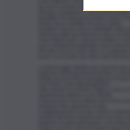
cento miliardi si creerebbero ottocento mila po
Siccome le entrate sono uguali negli anni, i go
l’Europa a strangolarci e che pertanto bisognav
flessibilità. Ma quei governi hanno omesso vol
firmare nuove cambiali, cioè nuovo debito.
Avrebbero dovuto, invece, nell’ambito delle en
deficienza della macchina burocratica, nel clie
cento miliardi citati, i risparmi avrebbero crea
nuovi contributi previdenziali e nuove entrate p
Ma tutto ciò non è stato fatto e si continuano
poveri, fra cui molti sono falsi e tanti altri paras
La famosa legge obiettivo per le grandi opere
realizzare ottanta grandi infrastutture, è rimas
Rutelli, aveva promesso di inaugurare il Ponte s
ma il Ponte è solo negli ideogrammi.
L’alta velocità si è fermata a Salerno come se d
appartenesse all’Africa e non all’Italia.
La burocrazia è ferma all’inizio del secolo scor
deficienti sotto ogni punto di vista.
La digitalizzazione procede a rilento consent
richiesta del favore anziché avere riscontro ad
leopardo, è in piena disfunzione. La previdenza
Il futuro è incerto. Ma senza futuro viene me