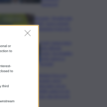
Santanchè
Bevande, “BrauBeviale
2026”: nuovi consumi
ridisegnano il mercato
Covid, Campo largo
sonal or
unito difende
ection to
Conte: “ha ristabilito
verità, destra si
arrenda”
nterest-
closed to
Chiedono l’ora a un
passante, poi lo
minacciano con un
 third
coltello: panico in via
Etnea, due gli arresti
Downstream