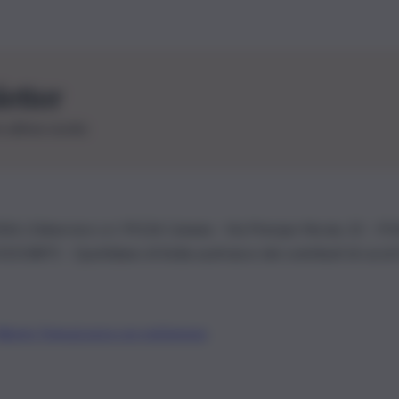
letter
le ultime novità
26 | Ediservice s.r.l. 95126 Catania – Via Principe Nicola, 22 – P
3210875 – Quotidiano di Sicilia usufruisce dei contributi di cui al
Alberto Tregua
Lavora con noi
Gerenza