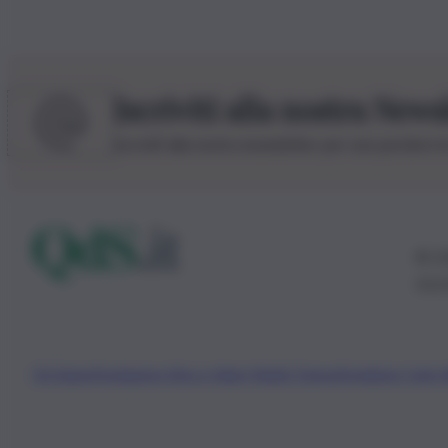
Iscriviti alla nostra News
Iscriviti alla nostra newsletter per non perdere 
© 20
0115
Chi Siamo
Fondazione Etica e Valori Marilù Tregua
Fondatore Carlo 