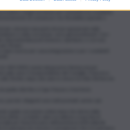
sti di lavoro.
verni hanno gabellato l’opinione pubblica dicendo che era
a battere i pugni sul tavolo per consentirci la cosiddetta
ontariamente di comunicare che flessibilità equivale a
trate, stornare una parte di esse sperperate nella
ntelismo e nella corruzione, verso gli investimenti. Con i
to ottocentomila posti di lavoro, ripetiamo, e con essi,
er l’Erario.
 a dare risorse per cassa integrazione e per i cosiddetti
siti.
 (n. 443/2001) varata dal governo Berlusconi per
ta sulla carta. Il vicepresidente del Consiglio, Francesco
ullo Stretto; dopo otto anni, lo stesso ha fatto Berlusconi,
a quella città fino a Capo Passero, il territorio
so, perché i dirigenti sono tutti premiati, anche i più
endo quella corruzione sotterranea che deriva dalla
 un diritto. La Sanità, salvo eccellenze a macchia di
 balla per l’enorme peso dell’assistenza (200 miliardi).
no la speranza di crescere e prosperare che è la speranza