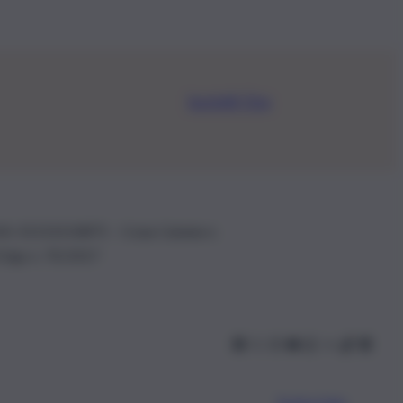
Iscriviti Ora
.IVA: 01153210875 – Cciaa Catania n.
 D.lgs n. 70/2017
Scarica l’app