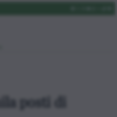
eo
la posti di