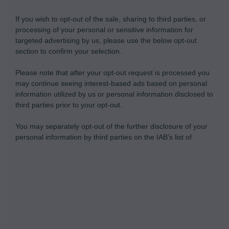
If you wish to opt-out of the sale, sharing to third parties, or
processing of your personal or sensitive information for
targeted advertising by us, please use the below opt-out
section to confirm your selection.
Please note that after your opt-out request is processed you
may continue seeing interest-based ads based on personal
information utilized by us or personal information disclosed to
third parties prior to your opt-out.
You may separately opt-out of the further disclosure of your
personal information by third parties on the IAB’s list of
downstream participants.
Personal Data Processing Opt Outs
This information may also be disclosed by us to third parties
on the IAB’s List of Downstream Participants that may further
I want to opt-out of the Sharing of my
disclose it to other third parties.
personal data.
Opted In
I want to opt-out of the Sale of my