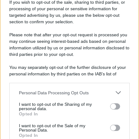
If you wish to opt-out of the sale, sharing to third parties, or
processing of your personal or sensitive information for
targeted advertising by us, please use the below opt-out
section to confirm your selection.
Please note that after your opt-out request is processed you
may continue seeing interest-based ads based on personal
information utilized by us or personal information disclosed to
third parties prior to your opt-out.
You may separately opt-out of the further disclosure of your
personal information by third parties on the IAB’s list of
downstream participants.
Personal Data Processing Opt Outs
This information may also be disclosed by us to third parties
on the IAB’s List of Downstream Participants that may further
I want to opt-out of the Sharing of my
disclose it to other third parties.
personal data.
Opted In
I want to opt-out of the Sale of my
Personal Data.
Opted In