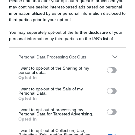
Please note that after your opt-out request is processed you
may continue seeing interest-based ads based on personal
information utilized by us or personal information disclosed to
third parties prior to your opt-out.
You may separately opt-out of the further disclosure of your
personal information by third parties on the IAB’s list of
downstream participants.
Personal Data Processing Opt Outs
This information may also be disclosed by us to third parties
on the IAB’s List of Downstream Participants that may further
I want to opt-out of the Sharing of my
disclose it to other third parties.
personal data.
Opted In
I want to opt-out of the Sale of my
Personal Data.
Opted In
I want to opt-out of processing my
Personal Data for Targeted Advertising.
Opted In
I want to opt-out of Collection, Use,
Retention, Sale, and/or Sharing of my