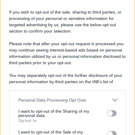
If you wish to opt-out of the sale, sharing to third parties, or
processing of your personal or sensitive information for
targeted advertising by us, please use the below opt-out
section to confirm your selection.
Please note that after your opt-out request is processed you
may continue seeing interest-based ads based on personal
information utilized by us or personal information disclosed to
third parties prior to your opt-out.
You may separately opt-out of the further disclosure of your
personal information by third parties on the IAB’s list of
downstream participants.
Personal Data Processing Opt Outs
This information may also be disclosed by us to third parties
on the IAB’s List of Downstream Participants that may further
I want to opt-out of the Sharing of my
disclose it to other third parties.
personal data.
Opted In
I want to opt-out of the Sale of my