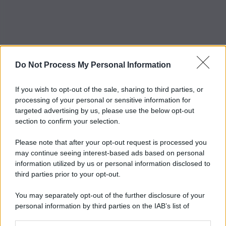
Do Not Process My Personal Information
If you wish to opt-out of the sale, sharing to third parties, or
processing of your personal or sensitive information for
targeted advertising by us, please use the below opt-out
section to confirm your selection.
Please note that after your opt-out request is processed you
may continue seeing interest-based ads based on personal
information utilized by us or personal information disclosed to
third parties prior to your opt-out.
You may separately opt-out of the further disclosure of your
personal information by third parties on the IAB’s list of
downstream participants.