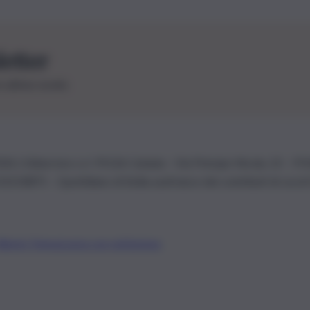
letter
le ultime novità
26 | Ediservice s.r.l. 95126 Catania – Via Principe Nicola, 22 – P
3210875 – Quotidiano di Sicilia usufruisce dei contributi di cui al
Alberto Tregua
Lavora con noi
Gerenza