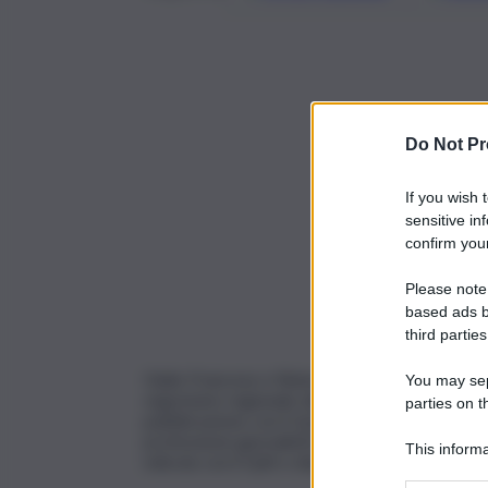
Do Not Pr
If you wish 
sensitive in
confirm your
Please note
based ads b
third parties
Giulio Francese e Roberto Ginex, rispettivament
You may sepa
segretario regionale dell’Associazione sicilian
parties on t
pubblicazione con il Quotidiano di Sicilia. La crisi
professione giornalistica sono i temi principali 
This informa
edicola con il QdS e disponibile anche sul QdS.i
Participants