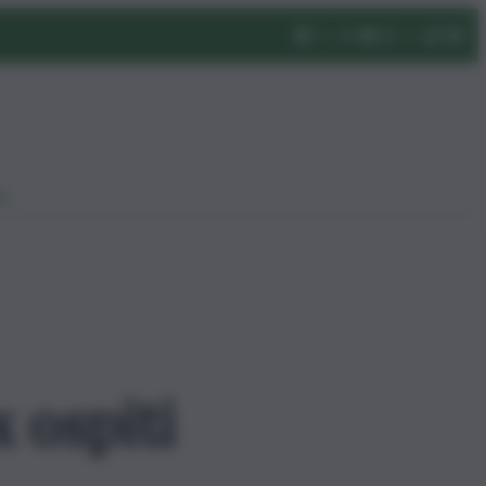
eo
 ospiti