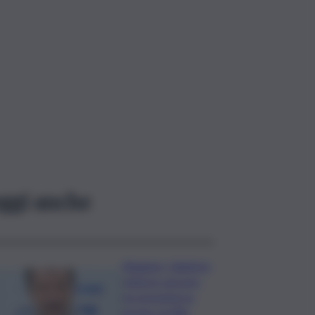
ggi anche
Roggero, Salvini lo
visita in carcere:
no pressioni su
grazia, profilo