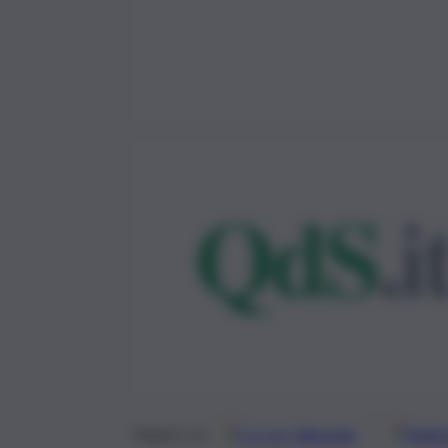
Google
Discover
Fonti 
Seguici su