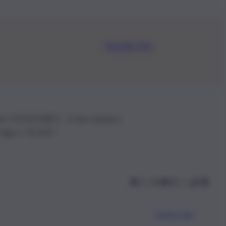
Iscriviti Ora
.IVA: 01153210875 – Cciaa Catania n.
 D.lgs n. 70/2017
Scarica l’app