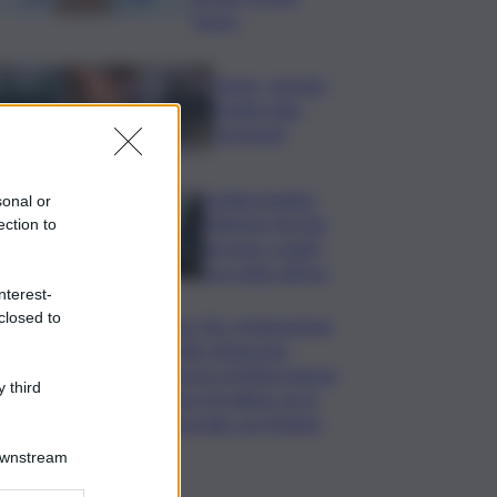
basso
Tennis, Jasmine
Paolini salta
Cincinnati
Arabia Saudita-
sonal or
Pakistan-Turchia
ection to
serrano i ranghi
con patto difesa
nterest-
closed to
Super Zes, integrazione
credito d’imposta:
governo Schifani stanzia
 third
i primi 10 milioni: ok al
protocollo con Meloni
Downstream