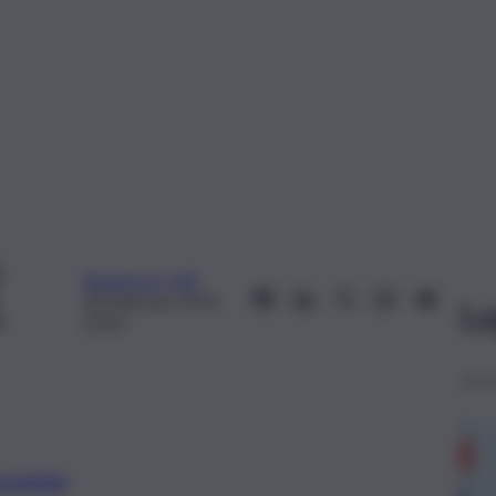
Redazione QdS
28 Febbraio 2019,
Le
20:00
preferite