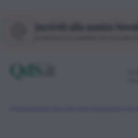
Iscriviti alla nostra News
Iscriviti alla nostra newsletter per non perdere 
© 20
0115
Chi Siamo
Fondazione Etica e Valori Marilù Tregua
Fondatore Carlo 