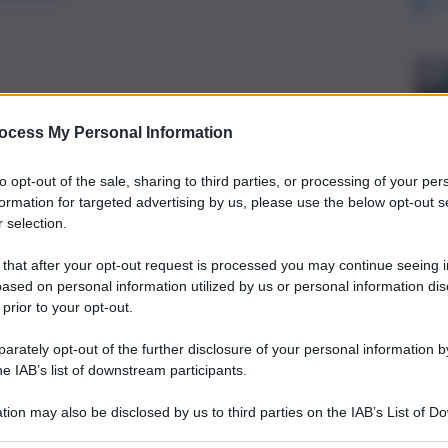
ocess My Personal Information
to opt-out of the sale, sharing to third parties, or processing of your per
formation for targeted advertising by us, please use the below opt-out s
 selection.
 that after your opt-out request is processed you may continue seeing i
ased on personal information utilized by us or personal information dis
 prior to your opt-out.
e presidente dell’Ordine dei giornalisti di Sicilia e
rately opt-out of the further disclosure of your personal information by
a della stampa, sono i protagonisti del prossimo Forum in
he IAB’s list of downstream participants.
 dell’editoria, in particolare quella siciliana, e il futuro della
trattati all’interno di questa intervista doppia, domani in
tion may also be disclosed by us to third parties on the IAB’s List of 
t.
 that may further disclose it to other third parties.