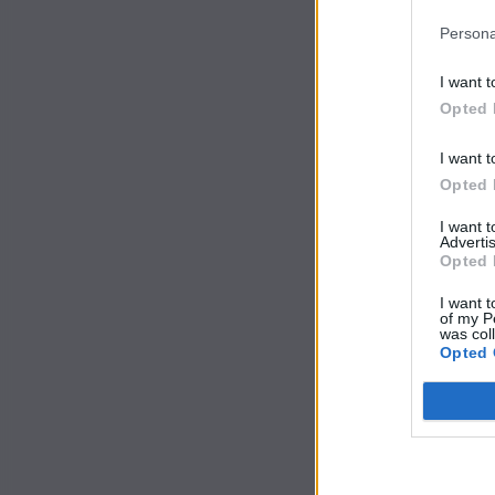
Persona
I want t
Opted 
I want t
Opted 
I want 
Advertis
Opted 
I want t
of my P
was col
Opted 