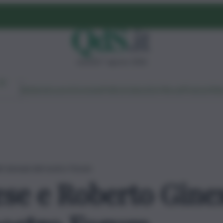
venerdì 7 agosto 2026
Ambiente
Lavoro
Economia
Politica
Cultura
Dai Mercati
Podcast
Vid
ti domani del nostro Forum
ese e Roberto Ginex