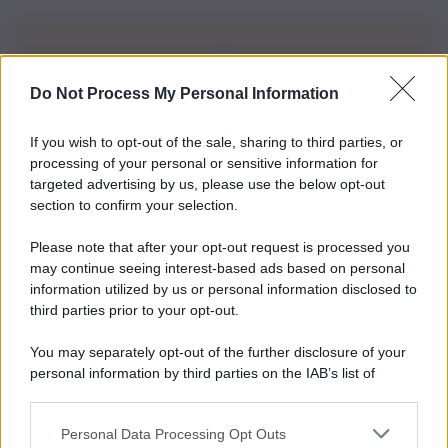
Do Not Process My Personal Information
Iscriviti alla nostra Newsletter
If you wish to opt-out of the sale, sharing to third parties, or
Iscriviti alla nostra newsletter per non perdere le ultime
processing of your personal or sensitive information for
novità
targeted advertising by us, please use the below opt-out
section to confirm your selection.
Iscriviti Ora
Please note that after your opt-out request is processed you
may continue seeing interest-based ads based on personal
information utilized by us or personal information disclosed to
third parties prior to your opt-out.
You may separately opt-out of the further disclosure of your
personal information by third parties on the IAB’s list of
© 2026 | Ediservice s.r.l. 95126 Catania – Via Principe
downstream participants.
Nicola, 22 – P.IVA: 01153210875 – Cciaa Catania n.
Personal Data Processing Opt Outs
This information may also be disclosed by us to third parties
01153210875 – Quotidiano di Sicilia usufruisce dei