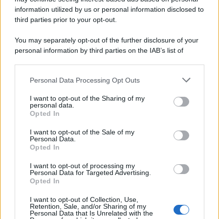
information utilized by us or personal information disclosed to
third parties prior to your opt-out.
You may separately opt-out of the further disclosure of your
personal information by third parties on the IAB’s list of
downstream participants.
Personal Data Processing Opt Outs
This information may also be disclosed by us to third parties
on the IAB’s List of Downstream Participants that may further
I want to opt-out of the Sharing of my
disclose it to other third parties.
personal data.
Opted In
I want to opt-out of the Sale of my
Personal Data.
Opted In
I want to opt-out of processing my
Personal Data for Targeted Advertising.
Opted In
I want to opt-out of Collection, Use,
Retention, Sale, and/or Sharing of my
Personal Data that Is Unrelated with the