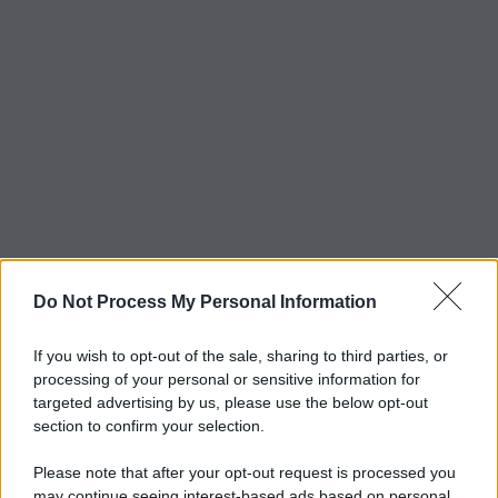
Do Not Process My Personal Information
If you wish to opt-out of the sale, sharing to third parties, or
processing of your personal or sensitive information for
targeted advertising by us, please use the below opt-out
section to confirm your selection.
Please note that after your opt-out request is processed you
may continue seeing interest-based ads based on personal