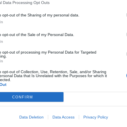
l Data Processing Opt Outs
ficile per i prodotti italiani. Crediamo a tal punto in
entare a Parigi la serie con Luca Zingaretti e i produttori.
 positivamente sulla Sicilia (è girato prevalentemente in
o opt-out of the Sharing of my personal data.
stico, sulla diffusione dei libri di Camilleri e sulla percezione
In
o opt-out of the Sale of my Personal Data.
In
to opt-out of processing my Personal Data for Targeted
ing.
In
o opt-out of Collection, Use, Retention, Sale, and/or Sharing
ersonal Data that Is Unrelated with the Purposes for which it
lected.
Out
CONFIRM
Data Deletion
Data Access
Privacy Policy