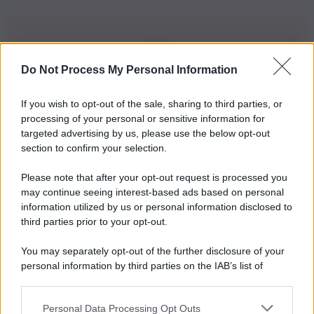
Do Not Process My Personal Information
Iscriviti alla nostra Newsletter
If you wish to opt-out of the sale, sharing to third parties, or
Iscriviti alla nostra newsletter per non perdere le ultime
processing of your personal or sensitive information for
novità
targeted advertising by us, please use the below opt-out
section to confirm your selection.
Iscriviti Ora
Please note that after your opt-out request is processed you
may continue seeing interest-based ads based on personal
information utilized by us or personal information disclosed to
third parties prior to your opt-out.
You may separately opt-out of the further disclosure of your
personal information by third parties on the IAB’s list of
© 2026 | Ediservice s.r.l. 95126 Catania – Via Principe
downstream participants.
Nicola, 22 – P.IVA: 01153210875 – Cciaa Catania n.
Personal Data Processing Opt Outs
This information may also be disclosed by us to third parties
01153210875 – Quotidiano di Sicilia usufruisce dei