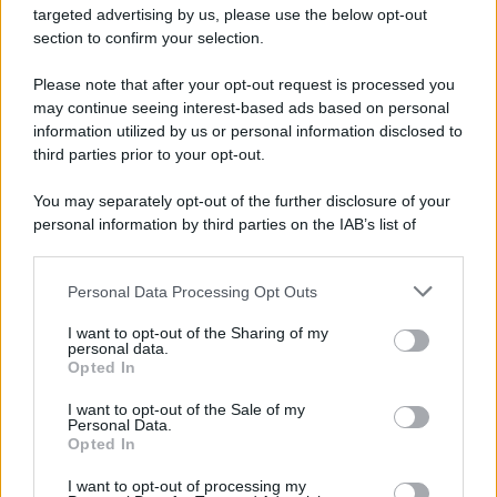
novità
targeted advertising by us, please use the below opt-out
section to confirm your selection.
Iscriviti Ora
Please note that after your opt-out request is processed you
may continue seeing interest-based ads based on personal
information utilized by us or personal information disclosed to
third parties prior to your opt-out.
You may separately opt-out of the further disclosure of your
personal information by third parties on the IAB’s list of
© 2026 | Ediservice s.r.l. 95126 Catania – Via Principe
downstream participants.
Nicola, 22 – P.IVA: 01153210875 – Cciaa Catania n.
Personal Data Processing Opt Outs
This information may also be disclosed by us to third parties
01153210875 – Quotidiano di Sicilia usufruisce dei
on the IAB’s List of Downstream Participants that may further
contributi di cui al D.lgs n. 70/2017
I want to opt-out of the Sharing of my
disclose it to other third parties.
personal data.
Opted In
I want to opt-out of the Sale of my
Personal Data.
Chi Siamo
Opted In
Fondazione Etica e Valori Marilù Tregua
Fondatore Carlo Alberto Tregua
Lavora con noi
I want to opt-out of processing my