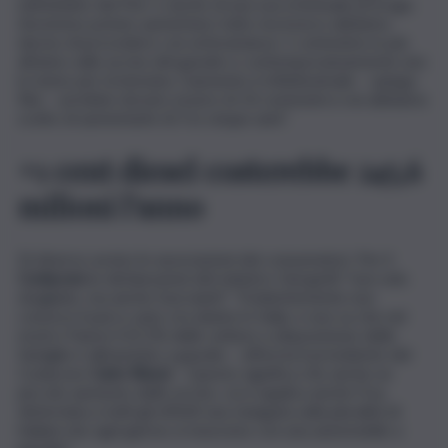
nell’ambito del Pnrr e anche di una sua eventuale proroga.
Avremmo potuto aumentare tutto ma invece abbiamo
deciso di procedere con un’invarianza: 1 centesimo in più
all’anno sulle accise del gasolio e contemporaneamente uno
in meno per la benzina. L’aumento è infinitesimale – spiega
Rixi – avrebbe dovuto essere di 10 centesimi e noi abbiamo
scelto di aumentarle di 5 in cinque anni”.
+1 cent diesel costerebbe 245,6
milioni l’anno
Di diverso avviso le associazioni dei consumatori. Per il
Codacons
le dichiarazioni del ministro Giorgetti “non solo
sbagliate, ma anche fuorvianti”. “Evidentemente non
conosce il parco auto circolante in Italia, e non sa che nel
nostro Paese il 41,5% delle vetture a disposizione delle
famiglie è alimentato a gasolio – afferma il presidente del
Codacons
Carlo Rienzi
– Questo significa che anche un
piccolo aumento delle accise, cui si applica anche l’Iva,
determina a tutti gli effetti una stangata sulla pluralità di
italiani che ogni giorno si muovono con una automobile a