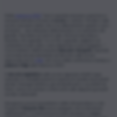
Nella
manovra 2025
“non è quotata nessuna copertura e
nessuna entrata a fronte di
accise
e catasto. Peraltro sulle
accise avevamo detto che è un allineamento quindi ci sarà –
presumo – una riduzione della benzina e un aumento del
gasolio. Facciamo un test in sala: chi ha la macchina a
benzina, chi a gasolio? Io ce l’ho a gasolio, pagherò un
centesimo in più a litro, sono disperato è una stangata…”.
Così il ministro dell’Economia
Giancarlo Giorgetti
, risponde
con ironia ad una domanda sul decreto sulle accise
approvato ieri in
Cdm
, nel corso della conferenza stampa a
palazzo Chigi
sulla manovra 2025.
Il
decreto legislativo
sulle accise riguarda, infatti, il gas
naturale, le semplificazioni in materia di vendita di prodotti
alcolici, l’energia elettrica, gli oli lubrificanti e i prodotti da
fumo, senza accennare a interventi sulle aliquote gravanti
sui due carburanti.
Nei giorni scorsi il viceministro delle Infrastrutture e dei
Trasporti
Edoardo Rixi
aveva spiegato che la decisione
dell’aumento “è stata presa in sede europea e viaggia