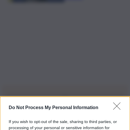
Do Not Process My Personal Information
Iscriviti alla nostra Newsletter
If you wish to opt-out of the sale, sharing to third parties, or
Iscriviti alla nostra newsletter per non perdere le ultime
processing of your personal or sensitive information for