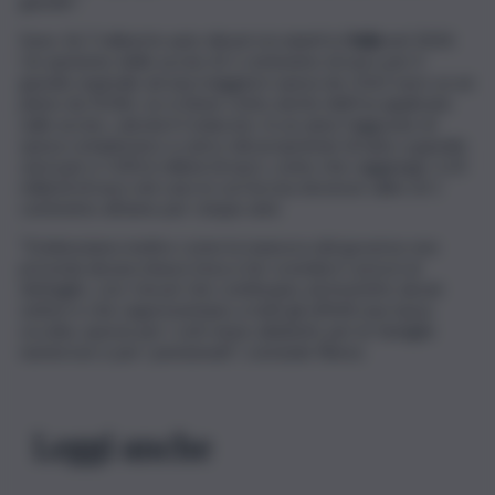
gasolio”.
Sono 16,7 milioni le auto diesel circolanti in
Italia
nel 2024.
Un aumento delle accise di 1 centesimo di euro per il
gasolio equivale ad una maggiore spesa da +0,61 euro su un
pieno da 50 litri, se si tiene conto anche dell’Iva applicata
sulle accise, calcola il Codacons. In un anno l’aggravio di
spesa complessivo a carico dei proprietari di auto a gasolio
sarà pari a +245,6 milioni di euro, conto che raggiunge 1,23
miliardi di euro nel caso in cui l’accisa dovesse salire di 1
centesimo all’anno per cinque anni.
“Evidenziamo inoltre come la manovra del governo non
preveda alcuna misura tesa a far scendere i prezzi al
dettaglio, con i rincari che continuano ad investire alcuni
settori e che rappresentano a tutti gli effetti una tassa
occulta, specie per i ceti meno abbienti, per le famiglie
numerose e per i pensionati”, conclude Rienzi.
Leggi anche