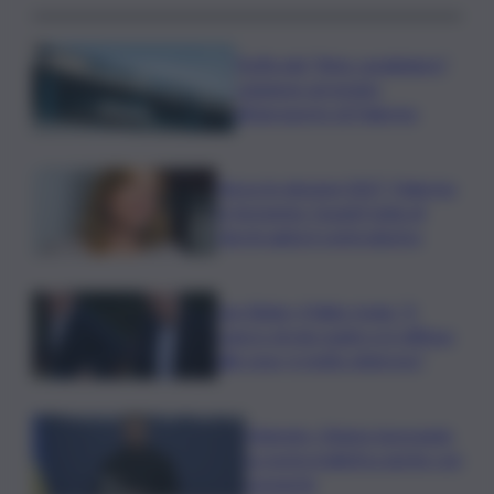
Truffa del “finto carabiniere”,
catanese arrestato
all’aeroporto di Palermo
Verso le elezioni 2027, Palermo
in fermento: l’avanti tutta di
Varchi agita il centrodestra
Joe Biden, il figlio rivela: “Il
cancro di mio padre si è diffuso
alle ossa, è molto doloroso”
Zelensky: Stiamo lavorando
su nostra balistica anche con
Leonardo