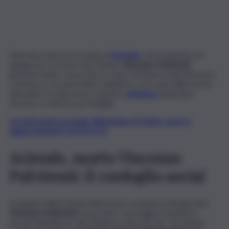
Giornata triste per la città di
Acireale
, che in queste ore
piange per la morte del 32enne
Vincenzo Pulvirenti
,
giovane molto conosciuto in zona. Da diversi anni Vincenzo
conviveva con una brutta malattia e, a tre anni dalla morte
del padre, la città acese esprime
vicinanza
al giovane
Vicenzo e tutta la sua famiglia.
Iscriviti gratis al canale WhatsApp di QdS.it, news e
aggiornamenti CLICCA QUI
Acireale, morto Vincenzo
Pulvirenti: il cordoglio social
A seguito della notizia della triste scomparsa del giovane
Vincenzo Pulvirenti,
sono tanti i messaggi di vicinanza
arrivati all’indirizzo del 32enne e dei suoi cari. Tra questi,