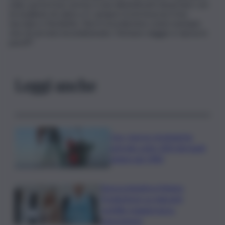
cielo, porta il tuo sorriso e non dimenticarti di portare con
te il pallone di calcio a 5, sempre tra le braccia, il tuo
taccuino e fischietto. Noi ti ricorderemo come esempio
vivo di servizio incondizionato. Fai buon viaggio e riposa in
pace!!!”.
Leggi anche
Usa, riserve strategiche
petrolio sotto 300 mln barili,
minimi dal 1983
Nuova iniziativa Meloni-
Frederiksen su migranti,
scintille maggioranza-
opposizione