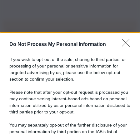
Do Not Process My Personal Information
Iscriviti alla nostra Newsletter
If you wish to opt-out of the sale, sharing to third parties, or
Iscriviti alla nostra newsletter per non perdere le ultime
processing of your personal or sensitive information for
novità
targeted advertising by us, please use the below opt-out
section to confirm your selection.
Iscriviti Ora
Please note that after your opt-out request is processed you
may continue seeing interest-based ads based on personal
information utilized by us or personal information disclosed to
third parties prior to your opt-out.
You may separately opt-out of the further disclosure of your
personal information by third parties on the IAB’s list of
© 2026 | Ediservice s.r.l. 95126 Catania – Via Principe
downstream participants.