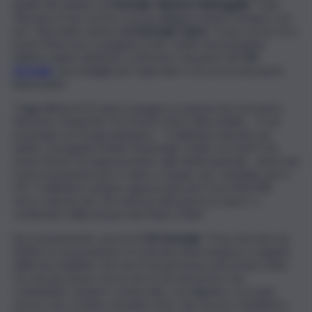
quello del sindaco di
Acireale
,
Roberto Barbagallo
: “Ciao
Vincenzo il tuo sorriso e la tua allegria resterà sempre con
noi”
.
Ricordato anche dall’
Acireale Calcio:
“Il suo sorriso fra i
nostri tifosi non si spegnerà mai”, molto emozionante
l’ultimo saluto dedicato a Vincenzo da parte del
CSI
Acireale
, una famiglia per il giovane e di cui era una parte
importante.
“Oggi all’età di 32 anni si spegne su questa terra il nostro
Vincenzo Pulvirenti. Eri il nostro fiore all’occhiello… Ti sei
avvicinato al CSI giovanissimo… Ti abbiamo lanciato da
subito: il progetto Arbitri Nazionale Under era tuo!!! Hai
avuto l’onore di rappresentarci alle finali nazionali… Avevi nel
cuore la passione per il calcio a cinque, per i bambini, per il
CSI. Ti abbiamo sempre apprezzato per il tuo AMORE
verso i più piccoli, che educavi attraverso lo sport, a
cominciare dalla tua piccola Piano D’Api”.
Successivamente, ancora il
CSI Acireale
: “Il tuo Servizio da
Arbitro in associazione si è dovuto interrompere a seguito
della tua malattia, che non ti ha permesso più di fare tutto
ciò che più amavi; ma tu non ti sei mai arreso, hai
combattuto sempre a testa alta, con dignità e con quel
sorriso che ci hanno riempito di te. Fai correre i bambini in