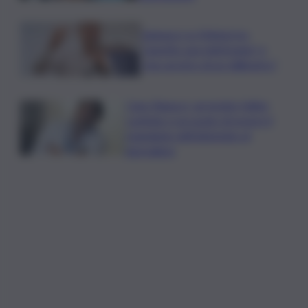
Vannacci vs Meloni tra
“aspetto una telefonata” e
“non arretro di un millimetro”
Caso Ranucci, arrestato Valter
Lavitola: è accusato di essere il
mandante dell’attentato al
giornalista