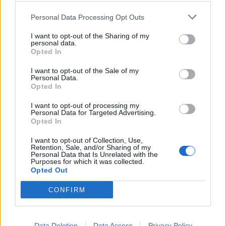
Nicola, 22 – P.IVA: 01153210875 – Cciaa Catania n.
Personal Data Processing Opt Outs
This information may also be disclosed by us to third parties
01153210875 – Quotidiano di Sicilia usufruisce dei
on the IAB’s List of Downstream Participants that may further
contributi di cui al D.lgs n. 70/2017
I want to opt-out of the Sharing of my
disclose it to other third parties.
personal data.
Opted In
I want to opt-out of the Sale of my
Personal Data.
Chi Siamo
Opted In
Fondazione Etica e Valori Marilù Tregua
Fondatore Carlo Alberto Tregua
Lavora con noi
I want to opt-out of processing my
Personal Data for Targeted Advertising.
Gerenza
Opted In
I want to opt-out of Collection, Use,
Retention, Sale, and/or Sharing of my
Personal Data that Is Unrelated with the
Purposes for which it was collected.
Opted Out
Scarica l’app
CONFIRM
Privacy Policy
Preferenze Privacy
Data Deletion
Data Access
Privacy Policy