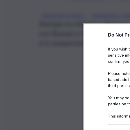
, 
AEROPORTO BIRGI
AEROPORTO TRA
Sinergia tra Airgest e Regione 
con Ryanair e Albastar. Musumec
Do Not Pr
si è comportata in modo scorr
If you wish 
sensitive in
confirm your
Please note
based ads b
third parties
You may sepa
parties on t
This informa
Participants