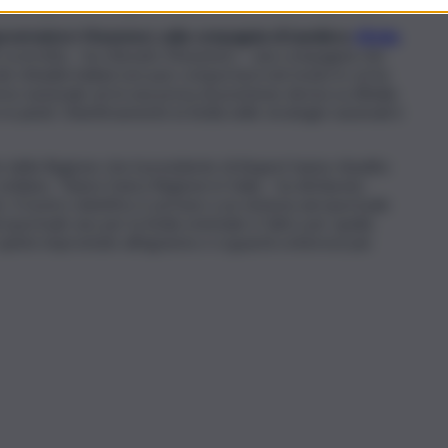
attuale gestione Airgest sta portando risultati importanti”.
governatore Musumeci, sulla compagnia di bandiera:
Alitalia
.
e scorretta – ha chiosato Musumeci – una compagnia che
 dei cittadini italiani non può comportarsi nel modo in cui ha
o nazionale arrivi una presa di posizione decisa su Alitalia
 piedi. Obiettivamente la Sicilia nelle strategie nazionali è
te della Regione che il presidente di Airgest hanno ribadito
iciliano. “Siamo l’unica Regione in Italia – ha dichiarato
Il nostro obiettivo è arrivare a un sistema aeroportuale
oportuali: uno per la Sicilia orientale e l’altro per quella
pinte improntate all’egoismo e si guardi a interessi più