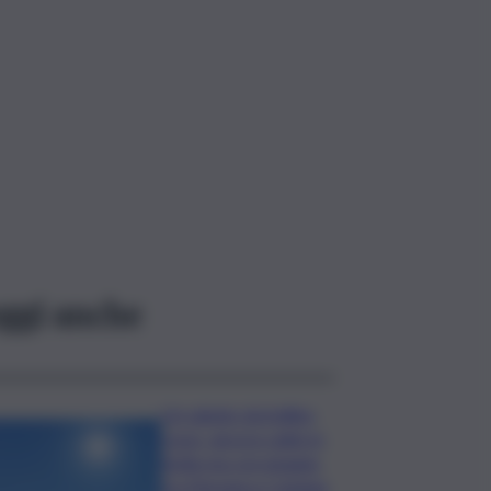
ggi anche
Un sabato da bollino
rosso, ancora caldo in
Sicilia ma con pioggia
tra Messina e Catania: