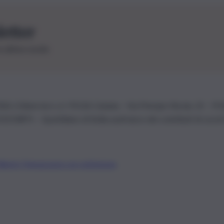
letter
le ultime novità
26 | Ediservice s.r.l. 95126 Catania – Via Principe Nicola, 22 – P
3210875 – Quotidiano di Sicilia usufruisce dei contributi di cui al
Alberto Tregua
Lavora con noi
Gerenza