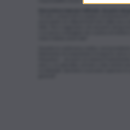
responsabilità ma per dirvi che il lavoro della 
Non poteva mancare l’affondo, da parte del 
“Si sono comportati in maniera assolutament
sta in piedi con miliardi tirati fuori dalla tasca
fatto. Noi ci auguriamo che da parte del govern
o su nuova compagnia che si pensa di mettere in
stata trattata assai male”.
Durante la conferenza, inoltre, sia il presiden
l’intenzione di rivoluzionare il trasporto aereo s
Musumeci – ad avere un sistema frammentato. 
unico o, in subordine, arrivare a due sistemi aer
occidentale. Speriamo si possano superare le s
generali”.