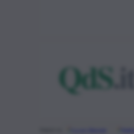
Google
Discover
Fonti 
Seguici su