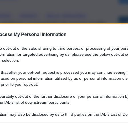
, 
, 
PANI
AIRGEST
NELLO MUSUMECI
siciliana: presentate le nuove tratte
i sull’addio di Alitalia: “Con la Sicilia
ocess My Personal Information
etto”
to opt-out of the sale, sharing to third parties, or processing of your per
formation for targeted advertising by us, please use the below opt-out s
 selection.
 that after your opt-out request is processed you may continue seeing i
ased on personal information utilized by us or personal information dis
 prior to your opt-out.
rately opt-out of the further disclosure of your personal information by
he IAB’s list of downstream participants.
tion may also be disclosed by us to third parties on the IAB’s List of 
 that may further disclose it to other third parties.