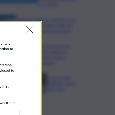
le previsioni
Migranti, Governo conferma stop
Schengen con Spagna: Italia non
accetta imposizioni su frontiere
sonal or
Sogin: bene Arera su
ection to
acconti sospesi su
Deposito e Parco
Tecnologico
nterest-
closed to
Europei nuoto,
Paltrinieri quarto
 third
nella 3 km
Downstream