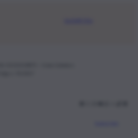
Iscriviti Ora
.IVA: 01153210875 – Cciaa Catania n.
 D.lgs n. 70/2017
Scarica l’app