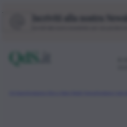
Iscriviti alla nostra News
Iscriviti alla nostra newsletter per non perdere 
© 20
0115
Chi Siamo
Fondazione Etica e Valori Marilù Tregua
Fondatore Carlo 