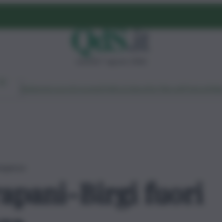
venerdì 7 agosto 2026
Ambiente
Lavoro
Economia
Politica
Cultura
Dai Mercati
Podcast
Vid
mergenza
apani-Birgi fuori