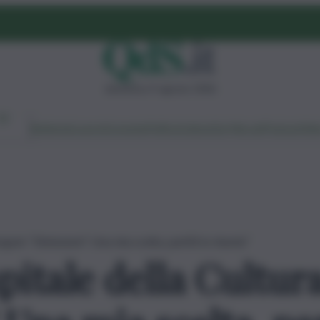
domenica 9 agosto 2026
Ambiente
Lavoro
Economia
Politica
Cultura
Dai Mercati
Podcast
Vid
goni: “Dimissioni? Una mia scelta, partiti in ritardo”
itale della Cultura