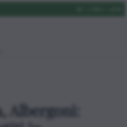
eo
, Albergoni: