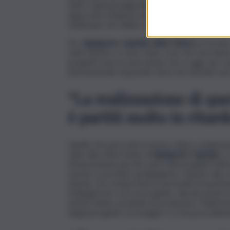
fatti o episodi degli ultimi giorni e che ho t
approvato il bilancio per poter procedere nel 
settimane che abbia scatenato in me una reazi
Per
Agrigento Capitale della Cultura
, la strad
stati ritardi e ci sono state cose che non hann
progetti sono in esecuzione: ieri e oggi, per 
internazionale di grande fama che domani sar
“La realizzazione di que
è partiti molto in ritard
Quello che però deve essere chiaro, evidenzi
valso alla città il titolo di
Agrigento Capitale
, è
di lavorazione perché sono tutti progetti fatti 
mostre e portarle ad Agrigento. Questo tipo di
ritardo. Ha comportato la necessità di spostare
il Klangforum con un progetto, dal mio punto di vi
artisti stanno avviando le produzioni. Finalmen
singoli progetti con budget e si sta procede