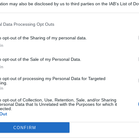
tion may also be disclosed by us to third parties on the IAB’s List of 
 that may further disclose it to other third parties.
l Data Processing Opt Outs
o opt-out of the Sharing of my personal data.
In
Generale della
Fondazione Agrigento Capitale della Cultura
reno e convinto” della sua
scelta
. Intervistato da
o opt-out of the Sale of my Personal Data.
a carica spiegandone le motivazioni.
In
t, news e aggiornamenti CLICCA QUI
to opt-out of processing my Personal Data for Targeted
ing.
 e convinto della mia
In
o opt-out of Collection, Use, Retention, Sale, and/or Sharing
ersonal Data that Is Unrelated with the Purposes for which it
lected.
Out
n nega ritardi e responsabilità che, sottolinea, “sono di
o – dice l’ormai ex DG della Fondazione
all’Adnkronos
–
CONFIRM
 i progetti procedano nel modo migliore. Sono
cisione. La mia è una scelta ponderata, che non dipende da