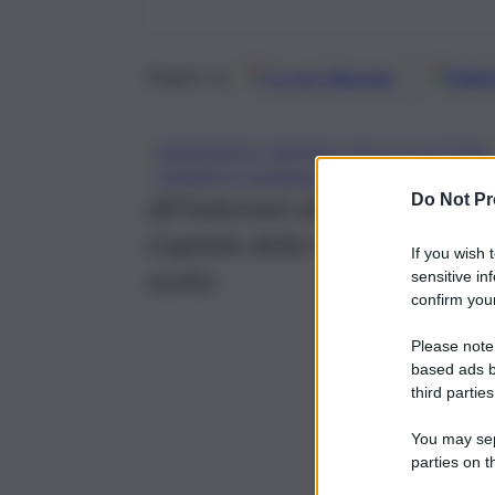
Google
Discover
Fonti 
Seguici su
AGRIGENTO CAPITALE DELLA CULTURA
ROBERTO ALBERGONI
Do Not Pr
All’indomani delle sue dimiss
Capitale della Cultura 2025, 
If you wish 
scelta
sensitive in
confirm your
Please note
based ads b
third parties
You may sepa
parties on t