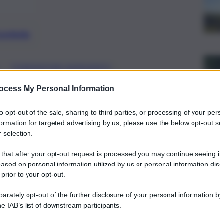
preferite
, 
, 
FONDAZIONE AGRIGENTO
ocess My Personal Information
ioni da DG della Fondazione Agrigento
Roberto Albergoni ha spiegato questa
to opt-out of the sale, sharing to third parties, or processing of your per
formation for targeted advertising by us, please use the below opt-out s
 selection.
 that after your opt-out request is processed you may continue seeing i
ased on personal information utilized by us or personal information dis
 prior to your opt-out.
rately opt-out of the further disclosure of your personal information by
he IAB’s list of downstream participants.