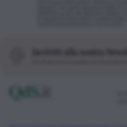
che mi aveva fatto puntare i riflettori su un pu
Agrigento. Ma questo riguarda la politica, la soc
appartiene proprio alle dinamiche cittadine. I
la capacità di entrare dentro i problemi delle c
momenti di intrattenimento e non di cultura”.
Iscriviti alla nostra News
Iscriviti alla nostra newsletter per non perdere 
© 20
0115
Chi Siamo
Fondazione Etica e Valori Marilù Tregua
Fondatore Carlo 