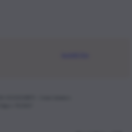
Iscriviti Ora
.IVA: 01153210875 – Cciaa Catania n.
 D.lgs n. 70/2017