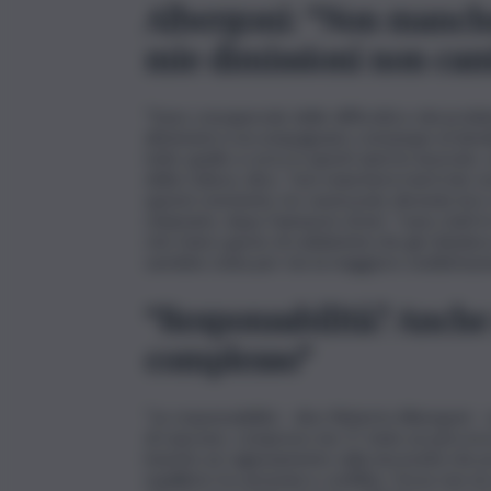
Albergoni: “Non manche
mie dimissioni non cam
“Sono consapevole delle difficoltà e dei probl
dimissioni si accompagnano comunque al deside
tutto quello a cui io in questi anni ho lavorato
della Cultura, dice, “non mancherà mai il mio so
questo momento, ho rassicurato dicendo loro c
chiamarlo, dopo l’annuncio di ieri, “sono stati i
che l’unico gesto di solidarietà che gli chiedev
sarebbe stata per me la maggiore soddisfazio
“Responsabilità? Anche 
complesso”
“Le responsabilità – dice Roberto Albergoni – 
di ciascuno, compreso me. E’ stato un percors
inserito un ragionamento sulla necessità che pr
equilibrio tra armonia e conflitto. Forse non