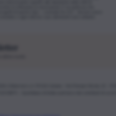
nto interessante rispetto alle dinamiche della città di
ietà, le istituzioni, le associazioni. E’ un qualcosa che
 progetti di questo tipo – conclude l’ex DG – devono avere
omunità, e ogni città ha i suoi, altrimenti sono soltanto
letter
le ultime novità
26 | Ediservice s.r.l. 95126 Catania – Via Principe Nicola, 22 – P
3210875 – Quotidiano di Sicilia usufruisce dei contributi di cui al
Alberto Tregua
Lavora con noi
Gerenza