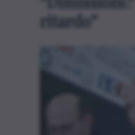
“Dimissioni? 
ritardo”