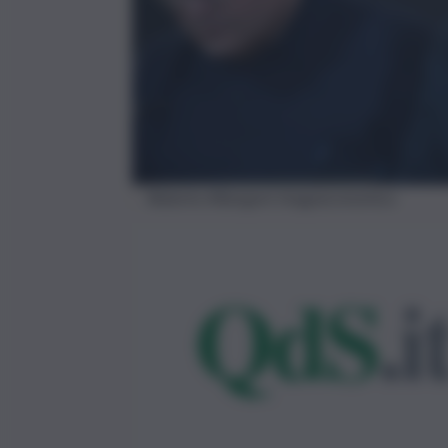
Roberto Albergoni imagoeconomica