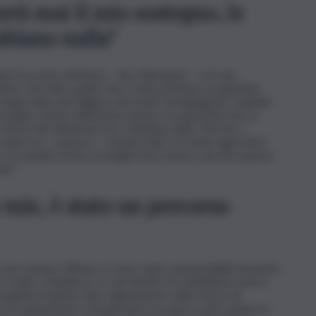
rà mai il mio sostegno, le
biano nulla”
emi ma resto ottimista – dice Albergoni – e le mie
rio che tutto quello che è stato previsto, progettato,
, venga fatto nel migliore dei modi”. Ad Agrigento Capitale
stegno, anche nell’interlocuzione con gli artisti che, in
he le mie dimissioni non cambiano nulla”. Perché a
n tanti ma – assicura – restano tutti. Ho detto agli artisti
o era quello di fare al meglio il loro lavoro, perché questa
ne”.
mie, è stato un percorso
sono sempre diffuse. Ci sono state responsabilità da parte
o molto complesso. Io, nel dossier di candidatura avevo
ogetti di questo tipo ragionassero sulla ricerca di
 ne ero pienamente consapevole, ma avevo colto qualcosa