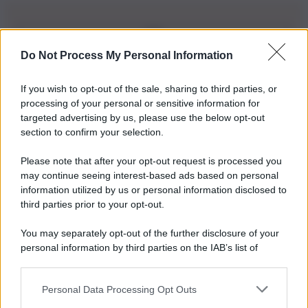
Do Not Process My Personal Information
Iscriviti alla nostra Newsletter
If you wish to opt-out of the sale, sharing to third parties, or
Iscriviti alla nostra newsletter per non perdere le ultime
processing of your personal or sensitive information for
novità
targeted advertising by us, please use the below opt-out
section to confirm your selection.
Iscriviti Ora
Please note that after your opt-out request is processed you
may continue seeing interest-based ads based on personal
information utilized by us or personal information disclosed to
third parties prior to your opt-out.
You may separately opt-out of the further disclosure of your
personal information by third parties on the IAB’s list of
© 2026 | Ediservice s.r.l. 95126 Catania – Via Principe
downstream participants.
Nicola, 22 – P.IVA: 01153210875 – Cciaa Catania n.
Personal Data Processing Opt Outs
This information may also be disclosed by us to third parties
01153210875 – Quotidiano di Sicilia usufruisce dei
on the IAB’s List of Downstream Participants that may further