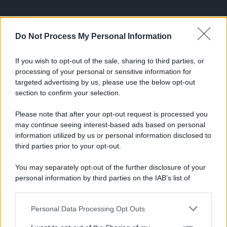
Do Not Process My Personal Information
If you wish to opt-out of the sale, sharing to third parties, or
processing of your personal or sensitive information for
targeted advertising by us, please use the below opt-out
section to confirm your selection.
Please note that after your opt-out request is processed you
may continue seeing interest-based ads based on personal
information utilized by us or personal information disclosed to
third parties prior to your opt-out.
You may separately opt-out of the further disclosure of your
personal information by third parties on the IAB’s list of
downstream participants.
Personal Data Processing Opt Outs
This information may also be disclosed by us to third parties
on the IAB’s List of Downstream Participants that may further