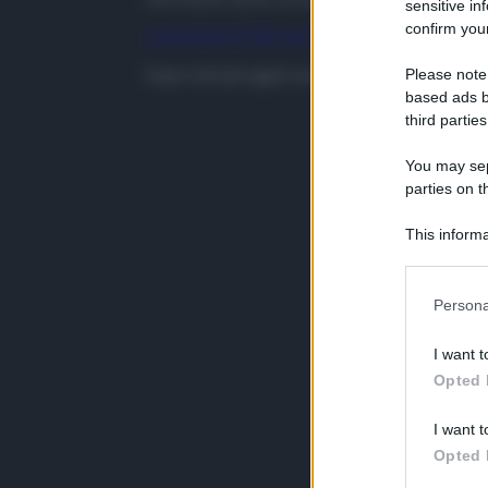
sensitive in
confirm your
CLICCA QUI PER LA NOTIZIA COMPLETA
Segui tutti gli aggiornamenti di
QdS.it
sui cana
Please note
based ads b
third parties
You may sepa
parties on t
This informa
Participants
Persona
I want t
Opted 
I want t
Opted 