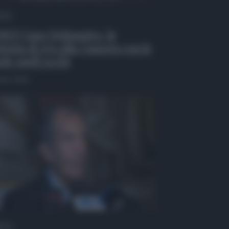
 Tv
EO| Caso Delmastro, la
testa di Avs alla Camera con le
de sugli occhi
osto 2026
 Tv