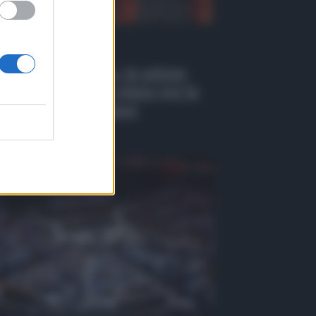
 Tv
EO | Antincendio, in azione
 i droni: il nuovo piano per la
venzione a Belpasso
osto 2026