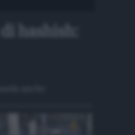
di hashish:
arda anche