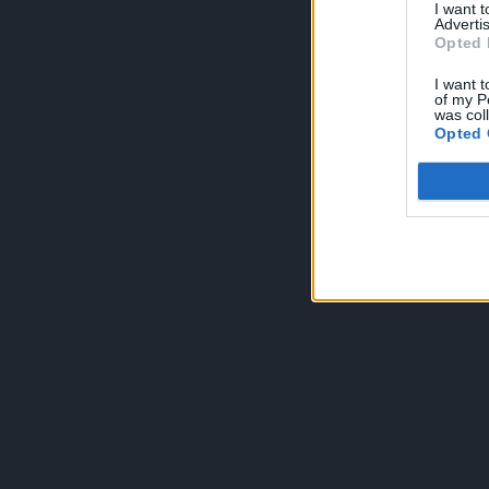
I want 
Advertis
Opted 
I want t
of my P
was col
Opted 