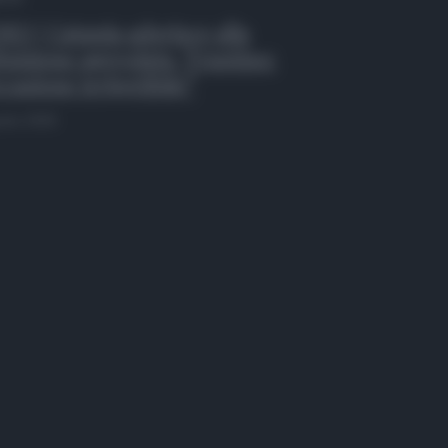
EO | Catania aderisce alla
inizione agevolata, Trantino:
casione irripetibile”
osto 2026