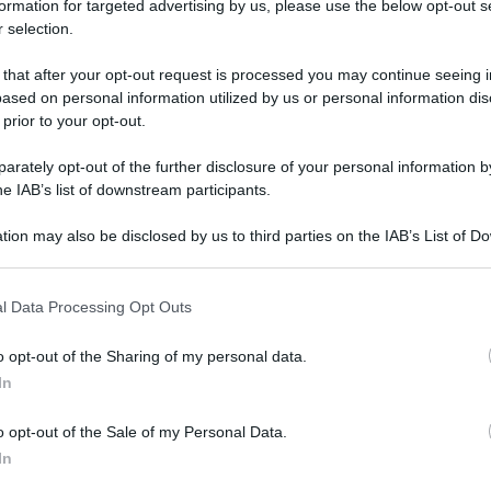
formation for targeted advertising by us, please use the below opt-out s
 selection.
li
WhatsApp
e
Telegram
 that after your opt-out request is processed you may continue seeing i
ased on personal information utilized by us or personal information dis
QdS
 prior to your opt-out.
VID
rately opt-out of the further disclosure of your personal information by
app
he IAB’s list of downstream participants.
Me
tion may also be disclosed by us to third parties on the IAB’s List of 
6 Ag
 that may further disclose it to other third parties.
l Data Processing Opt Outs
o opt-out of the Sharing of my personal data.
In
o opt-out of the Sale of my Personal Data.
In