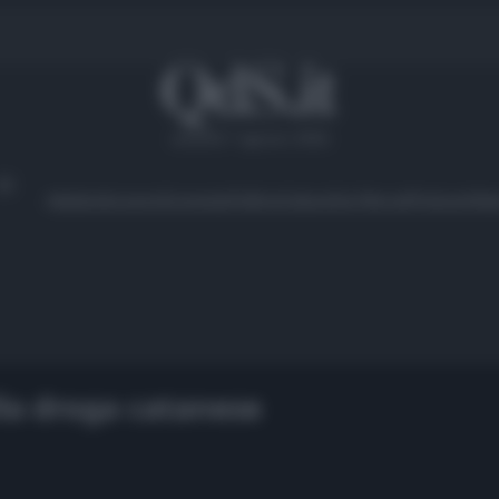
venerdì 7 agosto 2026
Ambiente
Lavoro
Economia
Politica
Cultura
Dai Mercati
Podcast
Vid
lla droga catanese