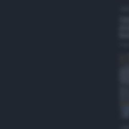
QdS
VID
pro
ben
5 Ag
QdS