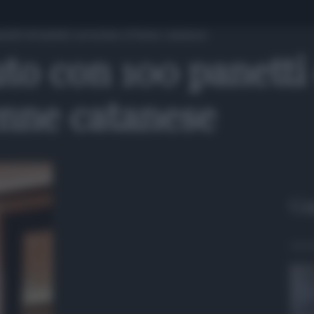
etti di hashish: arrestato 67enne catanese
to con 100 panetti 
enne catanese
Gu