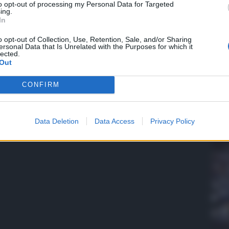
to opt-out of processing my Personal Data for Targeted
ing.
In
QdS
o opt-out of Collection, Use, Retention, Sale, and/or Sharing
ersonal Data that Is Unrelated with the Purposes for which it
VID
lected.
con
Out
pre
CONFIRM
5 Ag
Data Deletion
Data Access
Privacy Policy