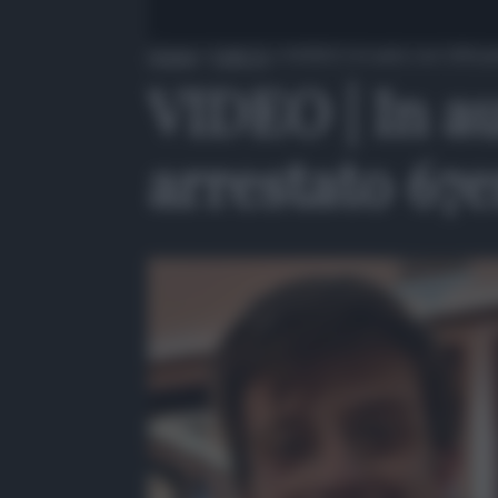
Home
»
QdS Tv
»
VIDEO | In auto con 100 pan
VIDEO | In au
arrestato 67