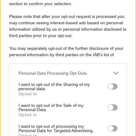
section to confirm your selection.
Iscriviti Ora
Please note that after your opt-out request is processed you
may continue seeing interest-based ads based on personal
information utilized by us or personal information disclosed to
third parties prior to your opt-out.
You may separately opt-out of the further disclosure of your
personal information by third parties on the IAB’s list of
© 2026 | Ediservice s.r.l. 95126 Catania – Via Principe
downstream participants.
Nicola, 22 – P.IVA: 01153210875 – Cciaa Catania n.
Personal Data Processing Opt Outs
This information may also be disclosed by us to third parties
01153210875 – Quotidiano di Sicilia usufruisce dei
on the IAB’s List of Downstream Participants that may further
contributi di cui al D.lgs n. 70/2017
I want to opt-out of the Sharing of my
disclose it to other third parties.
personal data.
Opted In
I want to opt-out of the Sale of my
Personal Data.
Chi Siamo
Opted In
Fondazione Etica e Valori Marilù Tregua
Fondatore Carlo Alberto Tregua
Lavora con noi
I want to opt-out of processing my
Personal Data for Targeted Advertising.
Gerenza
Opted In