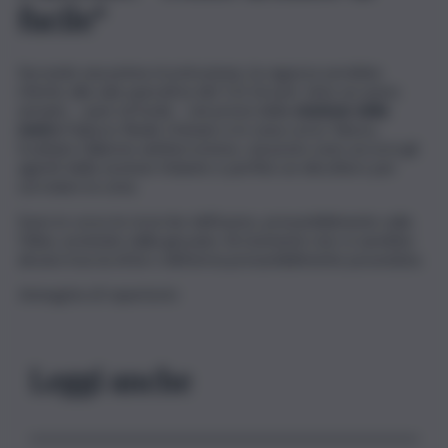
fucile”
Secondo una prima ricostruzione, la ragazza avrebbe
riferito alla sala operativa del 112 di aver visto un uomo
armato – pare di fucile – nei pressi della
stazione della
metro
Palazzo Reale Orleans e in zona corso Tukory.
Scattato l’allarme antiterrorismo, sul posto sono accorsi gli
agenti della sezione Volante e perfino un elicottero per
sorvolare la zona.
Sono in corso le ricerche dell’uomo, presumibilmente sulla
50ina, avvistato dalla giovane. Al momento non vi sarebbe
alcuna traccia di lui o dell’arma presumibilmente posseduta.
Immagine di repertorio
Leggi anche