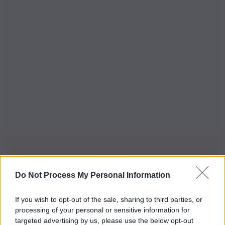
Do Not Process My Personal Information
Iscriviti alla nostra Newsletter
If you wish to opt-out of the sale, sharing to third parties, or
Iscriviti alla nostra newsletter per non perdere le ultime
processing of your personal or sensitive information for
novità
targeted advertising by us, please use the below opt-out