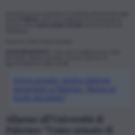
Momenti di preoccupazione in mattinata all’Università degli
Studi di
Palermo
, dove una studentessa ha denunciato la
presenza di un
uomo armato di fucile
nei pressi dei locali
dell’ateneo.
Sul posto è intervenuta la polizia.
AGGIORNAMENTO –
Pare che si trattasse di un fucile
giocattolo. Allarme rientrato. In basso l’articolo di
approfondimento sulla vicenda.
Uomo armato, rientra l’allarme
terrorismo a Palermo: “Aveva un
fucile giocattolo”
Allarme all’Università di
Palermo: “Uomo armato di