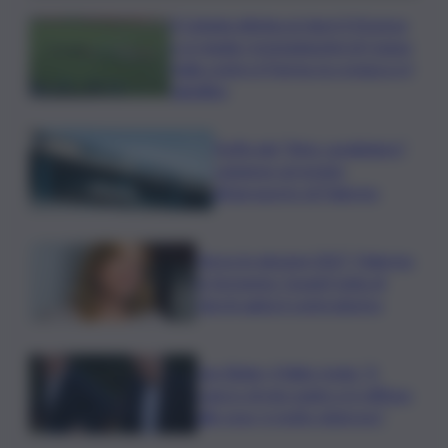
Il Catania elimina ai rigori il Vicenza
e si regala i trentaduesimi di Coppa
Italia contro il Parma: la cronaca e il
tabellino
Truffa del “finto carabiniere”,
catanese arrestato
all’aeroporto di Palermo
Verso le elezioni 2027, Palermo
in fermento: l’avanti tutta di
Varchi agita il centrodestra
Joe Biden, il figlio rivela: “Il
cancro di mio padre si è diffuso
alle ossa, è molto doloroso”