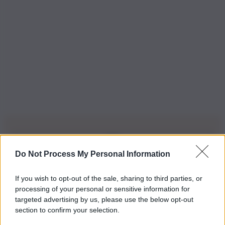
Do Not Process My Personal Information
Iscriviti alla nostra Newsletter
If you wish to opt-out of the sale, sharing to third parties, or
Iscriviti alla nostra newsletter per non perdere le ultime
processing of your personal or sensitive information for
novità
targeted advertising by us, please use the below opt-out
section to confirm your selection.
Iscriviti Ora