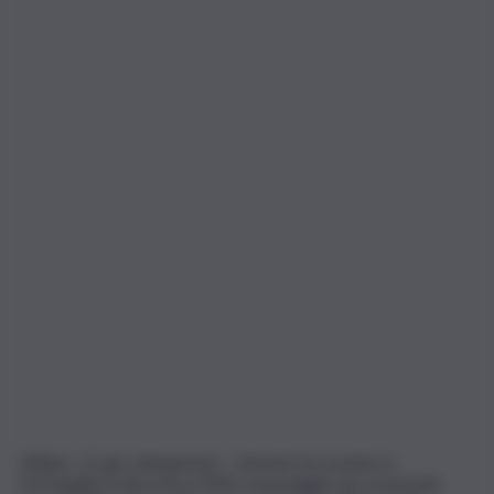
Milano, 11 giu. (askanews) – Amorim ha avviato in
Portogallo la decortica 2026, il passaggio da cui prende