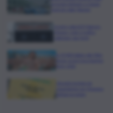
arrestato latitante a Catania
rientrato dalle Filippine
Scontro sulla A29 Palermo-
Mazara, code e traffico
rallentato: due feriti
In 25.000 ballano alla Olbia
Arena, al via il Jova Summer
Party 2026
Librandi premiata da
Legambiente per l’impegno
nell’agroecologia