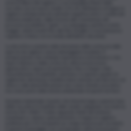
avvio la filiera del sughero, e accompagna l’inizio della
raccolta con un nuovo studio LCA che attribuisce al tappo in
sughero un’impronta di carbonio negativa entro i confini del
sistema analizzato, dalla foresta alla conclusione del
processo produttivo “gate”. La campagna, partita a metà
maggio, andrà avanti fino alla fine di luglio e si preannuncia
regolare, in linea con la media dell’ultimo decennio.
La decortica consiste nella rimozione della corteccia dalla
quercia da sughero senza danneggiare la pianta. È
un’operazione che richiede esperienza e precisione e che,
dopo il distacco della corteccia, attiva un processo
rigenerativo capace di aumentare fino a cinque volte
l’assorbimento di anidride carbonica. In questo quadro le
sugherete del bacino mediterraneo entrano nel discorso sul
clima e sulla desertificazione non come sfondo evocativo
ma come parte della tenuta ambientale di questi territori.
Sul piano industriale, il punto che Amorim lega a questa fase
della raccolta è il risultato dello studio sviluppato secondo la
norma ISO 14067. Il dato riguarda i limiti del sistema
esaminato e, dentro quel perimetro, il tappo in sughero
trattiene piu CO2 di quanta ne venga emessa per produrlo.
È questo il passaggio con cui il gruppo rafforza la propria