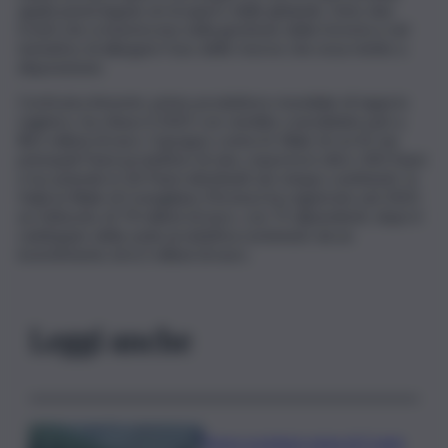
applicazioni legate al recupero delle ghiande. Sono due
fronti che si inseriscono nella gestione della foresta e nel
tentativo di allargare l’uso delle risorse che essa mette a
disposizione.
Corticeira Amorim, primo produttore mondiale di tappi in
sughero, ha chiuso il 2025 con vendite consolidate pari a
861 milioni di euro. Il gruppo conta 61 filiali, di cui 41 nei
principali Paesi produttori di vino, esporta in oltre 100 Paesi
e ha aziende in 30 Paesi distribuiti nei cinque continenti. In
Italia la filiale di Conegliano (Treviso) ha registrato nel 2025
un fatturato di 74 milioni di euro, con 75 dipendenti, dopo il
raddoppio della sede produttiva sostenuto da un
investimento di 6,5 milioni di euro.
Leggi anche
Deve scontare pena di 3 anni,