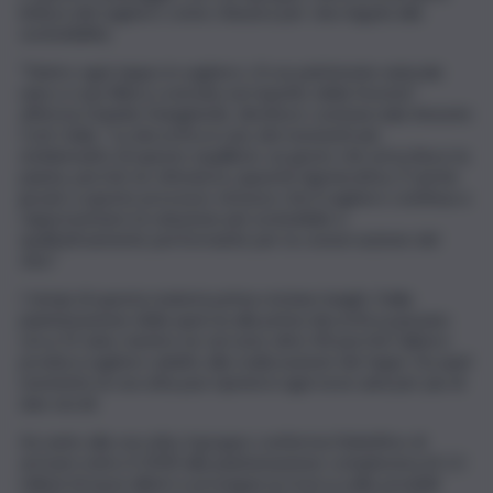
lettura del sughero come chiusura per vino legata alla
sostenibilità.
“Dietro ogni tappo in sughero c’è un patrimonio naturale
unico e una filiera costruita sul rispetto della foresta”
afferma Daniele Stangherlin, direttore commerciale Amorim
Cork Italia. “La decortica è uno dei momenti più
emblematici di questo equilibrio: un gesto che arricchisce la
pianta, perché ne stimola la capacità rigenerativa. È anche
grazie a questo processo virtuoso che il sughero continua a
rappresentare la soluzione più sostenibile e
qualitativamente performante per la conservazione del
vino.”
I tempi di questa materia prima restano lunghi. Dalla
piantumazione della quercia alla prima decortica passano
circa 25 anni, mentre ne servono oltre 40 perché l’albero
produca sughero adatto alla realizzazione dei tappi. Da quel
momento la raccolta può ripetersi ogni nove anni per piu di
due secoli.
Accanto alla raccolta, il gruppo conferma l’obiettivo di
arrivare entro il 2030 alla piantumazione complessiva di 1,5
milioni di nuovi alberi e prosegue la ricerca sulle possibili