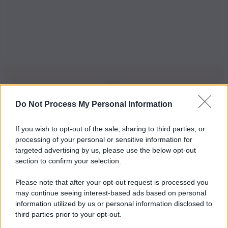
Do Not Process My Personal Information
Iscriviti alla nostra Newsletter
If you wish to opt-out of the sale, sharing to third parties, or
Iscriviti alla nostra newsletter per non perdere le ultime
processing of your personal or sensitive information for
novità
targeted advertising by us, please use the below opt-out
section to confirm your selection.
Iscriviti Ora
Please note that after your opt-out request is processed you
may continue seeing interest-based ads based on personal
information utilized by us or personal information disclosed to
third parties prior to your opt-out.