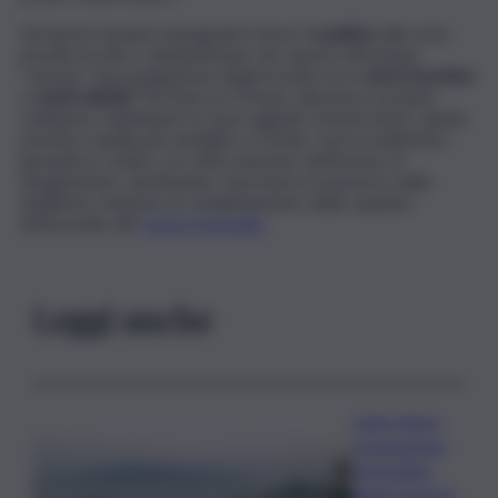
Gli operai saranno impegnati in lavori di
pulizia
nelle aree
private incolte e abbandonate che spesso diventano
“veicolo” di propagazione degli incendi verso
aree boschive
e
centri abitati.
Toccherà ai Comuni, attraverso proprie
ordinanze, individuare le aree oggetto di intervento, dando
priorità a quelle più sensibili e a rischio. Il provvedimento
garantisce, inoltre, un rafforzamento dell’azione di
spegnimento, destinando i lavoratori in possesso delle
qualifiche richieste al completamento delle squadre
antincendio del
Corpo forestale
.
Leggi anche
Isole minori,
sospensione
immediata
degli aumenti