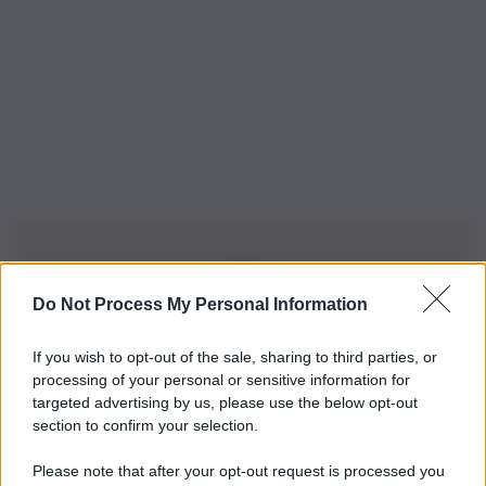
Do Not Process My Personal Information
Iscriviti alla nostra Newsletter
If you wish to opt-out of the sale, sharing to third parties, or
Iscriviti alla nostra newsletter per non perdere le ultime
processing of your personal or sensitive information for
novità
targeted advertising by us, please use the below opt-out
section to confirm your selection.
Iscriviti Ora
Please note that after your opt-out request is processed you