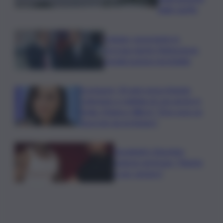
delle tariffe
Catania, nonostante la
proroga niente fideiussione:
penalizzazione inevitabile
Scomparsi, 30 anni senza Angela
Celentano e migliaia di casi anche in
Sicilia. Manisco Word: “Non sono un
fascicolo da archiviare”
Sayanbull e Sinomine
insieme nel brano “Niente
è per sempre”