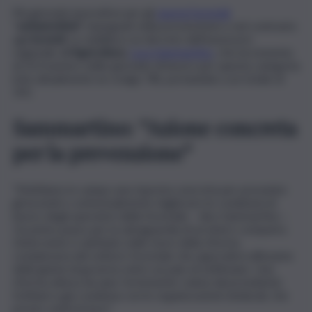
Più giornate lavorative per gli
operai forestali
“
settantottisti
” impegnati nella prevenzione e nel contrasto
agli
incendi
. Lo stabilisce un decreto dell’assessore
regionale all’
Agricoltura
,
Luca Sammartino
, che incrementa
di 23 il numero delle giornate di lavoro per questa categoria
(che attualmente ne svolge 78), portandole a un totale di
101.
Sammartino: “Azione concreta
per la prevenzione”
“Mettiamo in campo una risposta concreta per prevenire
gli incendi e contestualmente migliorare le condizioni di
lavoro degli operatori della forestale – dice Sammartino -.
Un primo passo per la salvaguardia di un intero comparto.
L’intervento è adottato nelle more della riforma
complessiva del settore forestale che approderà all’esame
della giunta di governo entro un paio di settimane. Una
riforma attesa da anni, fortemente voluta dal presidente
Schifani e già condivisa con le organizzazioni sindacali, che
presto vedrà la luce”.