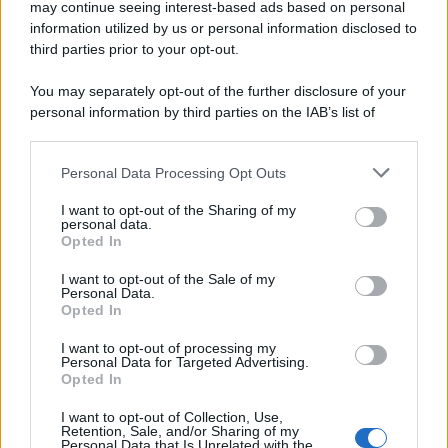
may continue seeing interest-based ads based on personal
information utilized by us or personal information disclosed to
third parties prior to your opt-out.
You may separately opt-out of the further disclosure of your
personal information by third parties on the IAB’s list of
© 2026 | Ediservice s.r.l. 95126 Catania – Via Principe
downstream participants.
Nicola, 22 – P.IVA: 01153210875 – Cciaa Catania n.
Personal Data Processing Opt Outs
This information may also be disclosed by us to third parties
01153210875 – Quotidiano di Sicilia usufruisce dei
on the IAB’s List of Downstream Participants that may further
contributi di cui al D.lgs n. 70/2017
I want to opt-out of the Sharing of my
disclose it to other third parties.
personal data.
Opted In
I want to opt-out of the Sale of my
Personal Data.
Chi Siamo
Opted In
Fondazione Etica e Valori Marilù Tregua
Fondatore Carlo Alberto Tregua
Lavora con noi
I want to opt-out of processing my
Personal Data for Targeted Advertising.
Gerenza
Opted In
I want to opt-out of Collection, Use,
Retention, Sale, and/or Sharing of my
Personal Data that Is Unrelated with the