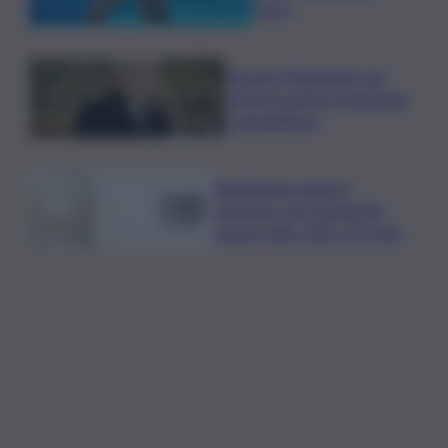
sincro
Guccini, Mattarella: sue
canzoni parlano di giustizia
e uguaglianza
Mediobanca sigla il I
semestre con risultati da
record, utile +6% a 711 mln