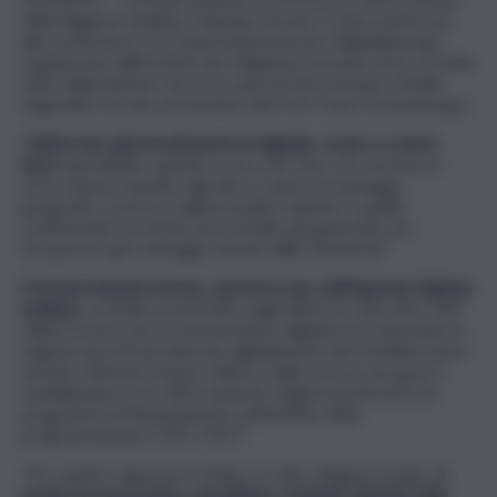
della Regione Siciliana, Gaetano Armao, è intervenuto ieri
alla Conferenza “Ire Expertenkonferenz Digitalisierung”
organizzata dall’Institut der Regionen Europas (Ire), un think
tank indipendente che si occupa di temi europei a livello
regionale e locale, presieduto dal Prof. Franz Schausberger.
“
Rafforzare gli investimenti sul digitale, si può e si deve
fare!
Soprattutto quando si ha a che fare con territori in
forte ritardo rispetto agli altri a causa di svantaggi
geografici, come le regioni insulari rispetto a quelle
continentali, ma anche ad un livello più generale, per
recuperare gli svantaggi causati dalla Pandemia”.
Il Vicepresidente Armao, riporta il caso dell’Agenda Digitale
siciliana
: La Sicilia ha investito negli ultimi tre anni oltre 300
milioni di euro per le infrastrutture digitali ed è diventata la
regione più infrastrutturata digitalmente del Mediterraneo,
avendo ottenuto il pieno utilizzo delle risorse europee e
candidandosi a un rafforzamento degli investimenti nei
programmi di finanziamento nell’ambito della
programmazione 2021-2027.”
“Per quanto riguarda la Sicilia e le altre Regioni insulari,
si
rende ora necessario consolidare i risultati ottenuti nella