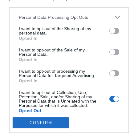
© 2026 | Ediservice s.r.l. 95126 Catania – Via Principe
downstream participants.
Nicola, 22 – P.IVA: 01153210875 – Cciaa Catania n.
Personal Data Processing Opt Outs
This information may also be disclosed by us to third parties
01153210875 – Quotidiano di Sicilia usufruisce dei
on the IAB’s List of Downstream Participants that may further
contributi di cui al D.lgs n. 70/2017
I want to opt-out of the Sharing of my
disclose it to other third parties.
personal data.
Opted In
I want to opt-out of the Sale of my
Personal Data.
Chi Siamo
Opted In
Fondazione Etica e Valori Marilù Tregua
Fondatore Carlo Alberto Tregua
Lavora con noi
I want to opt-out of processing my
Personal Data for Targeted Advertising.
Gerenza
Opted In
I want to opt-out of Collection, Use,
Retention, Sale, and/or Sharing of my
Personal Data that Is Unrelated with the
Purposes for which it was collected.
Opted Out
Scarica l’app
CONFIRM
Privacy Policy
Preferenze Privacy