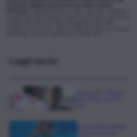
transizione digitale dal punto di vista della coesione
territoriale
. Dobbiamo lavorare sulle cause che continuano
a mantenere alto il divario sociale ed economico, lavorando
sul piano del contrasto agli svantaggi derivanti dalla
condizione di insularità, riaffermando il principio di coesione
territoriale espresso nell’articolo 174 del Tfue”.
Leggi anche
Europei Tuffi, Pellacani è
pokerissimo: 5 ori in 5
gare
Europeo Tuffi, Pellacani-
Pizzini oro nei 3mt