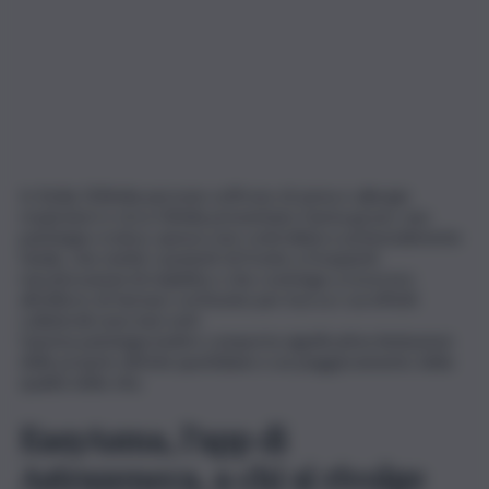
In Sicilia 500mila persone soffrono di asma e allergie
respiratori e circa 50mila presentano l’asma grave, una
patologia cronica, spesso non controllata e potenzialmente
fatale, che mette i pazienti di fronte a frequenti
riacutizzazioni di malattia o che costringe a ricorrere
all’utilizzo di farmaci cortisonici per bocca i cui effetti
collaterali sono ben noti.
Questa patologia inoltre comporta significative limitazioni
delle proprie attività quotidiane e un peggioramento della
qualità della vita.
EasyAsma, l’app di
Astrazeneca, a chi si rivolge