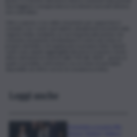
grave, e a favorire attraverso diversi contenuti educazionali
una maggiore consapevolezza sui sintomi associati all’asma
non controllato.
Oltre a questo, è un valido strumento per supportare il
contatto con i centri specialistici attualmente presenti nella
regione Sicilia, mediante un tool di geolocalizzazione che
consente al paziente di individuare il centro più vicino al
proprio domicilio e di organizzare la propria visita. Questi
centri sono quindi raggiungibili attraverso il numero verde –
attivo dal lunedì al venerdì dalle 9.00 alle 18.00 – grazie al
quale è possibile confrontarsi con un team di specialisti,
disponibile ad offrire servizi di consulenza in linea.
Leggi anche
Presentato a Locarno film
Totorici “Ketticé”, Bellucci