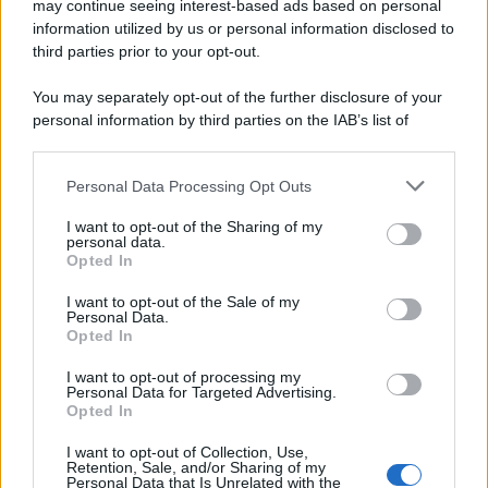
may continue seeing interest-based ads based on personal
information utilized by us or personal information disclosed to
third parties prior to your opt-out.
You may separately opt-out of the further disclosure of your
personal information by third parties on the IAB’s list of
© 2026 | Ediservice s.r.l. 95126 Catania – Via Principe
downstream participants.
Nicola, 22 – P.IVA: 01153210875 – Cciaa Catania n.
Personal Data Processing Opt Outs
This information may also be disclosed by us to third parties
01153210875 – Quotidiano di Sicilia usufruisce dei
on the IAB’s List of Downstream Participants that may further
contributi di cui al D.lgs n. 70/2017
I want to opt-out of the Sharing of my
disclose it to other third parties.
personal data.
Opted In
I want to opt-out of the Sale of my
Personal Data.
Chi Siamo
Opted In
Fondazione Etica e Valori Marilù Tregua
Fondatore Carlo Alberto Tregua
Lavora con noi
I want to opt-out of processing my
Personal Data for Targeted Advertising.
Gerenza
Opted In
I want to opt-out of Collection, Use,
Retention, Sale, and/or Sharing of my
Personal Data that Is Unrelated with the