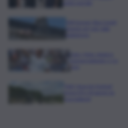
ospite speciale
Tuffi Europei, Elisa Cosetti
argento nel ‘volo’ dalla
piattaforma
Calco, l’Inter chiude la
tournee battendo 2-1 la
Juve
”NAF, Nose Art Festival”
torna il 29 e 30 agosto da
Scacciadiavoli