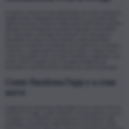
In questo contesto è nata quindi l’idea di creare EasyAsma,
l’applicazione sviluppata da AstraZeneca con il patrocinio
dell’Associazione Pazienti siciliana ARI-AAA3 (Associazione
Allergia Asma Ambiente di pazienti allergici ed asmatici),
per rispondere ai bisogni dei pazienti con asma grave,
aiutandoli con diverse informazioni e indicazioni utili a
superare le barriere strutturali con le quali sono costretti a
convivere, e indirizzarli in modo più chiaro e rapido verso i
centri specialistici che, secondo la direttiva regionale, sono
anche centri erogatori per le terapie biologiche più
innovative e specificamente ideate per questa patologia.
Come funziona l’app e a cosa
serve
L’applicazione EasyAsma, disponibile sia per device iOS che
Android, si rivolge a tutti i pazienti con asma grave e ai loro
caregiver con l’obiettivo di aumentare l’awareness sulla
patologia, a cominciare dalla differenza tra asma e asma