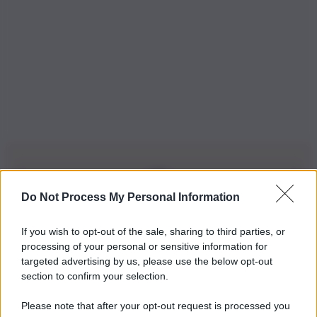
Do Not Process My Personal Information
Iscriviti alla nostra Newsletter
If you wish to opt-out of the sale, sharing to third parties, or
Iscriviti alla nostra newsletter per non perdere le ultime
processing of your personal or sensitive information for
novità
targeted advertising by us, please use the below opt-out
section to confirm your selection.
Iscriviti Ora
Please note that after your opt-out request is processed you