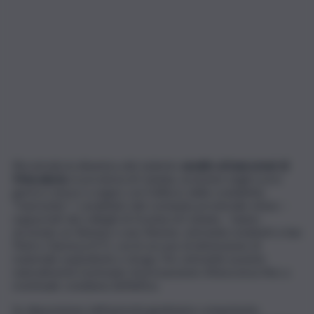
Ricostruita la dinamica del violento
assalto al bancomat di
Mascalucia
, in provincia di Catania, avvenuto negli scorsi
giorni e messo a segno con l’utilizzo della cosiddetta
“marmotta”. I carabinieri del comando provinciale etneo –
supportati dai colleghi di Gravina di Catania – hanno
arrestato un 46enne e una 36enne, entrambi residenti a San
Pietro Clarenza (CT), con le accuse di detenzione di
materiale esplodente e droga. Per entrambi sussiste
naturalmente il principio di presunzione d’innocenza fino a
eventuale condanna definitiva.
Su disposizione dell’autorità giudiziaria competente,