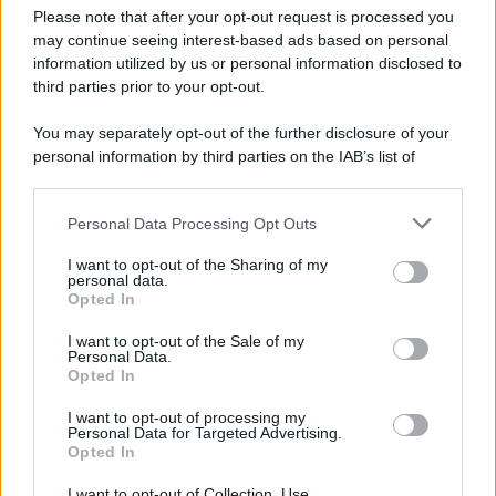
Please note that after your opt-out request is processed you
may continue seeing interest-based ads based on personal
information utilized by us or personal information disclosed to
third parties prior to your opt-out.
You may separately opt-out of the further disclosure of your
personal information by third parties on the IAB’s list of
© 2026 | Ediservice s.r.l. 95126 Catania – Via Principe
downstream participants.
Nicola, 22 – P.IVA: 01153210875 – Cciaa Catania n.
Personal Data Processing Opt Outs
This information may also be disclosed by us to third parties
01153210875 – Quotidiano di Sicilia usufruisce dei
on the IAB’s List of Downstream Participants that may further
contributi di cui al D.lgs n. 70/2017
I want to opt-out of the Sharing of my
disclose it to other third parties.
personal data.
Opted In
I want to opt-out of the Sale of my
Personal Data.
Chi Siamo
Opted In
Fondazione Etica e Valori Marilù Tregua
Fondatore Carlo Alberto Tregua
Lavora con noi
I want to opt-out of processing my
Personal Data for Targeted Advertising.
Gerenza
Opted In
I want to opt-out of Collection, Use,