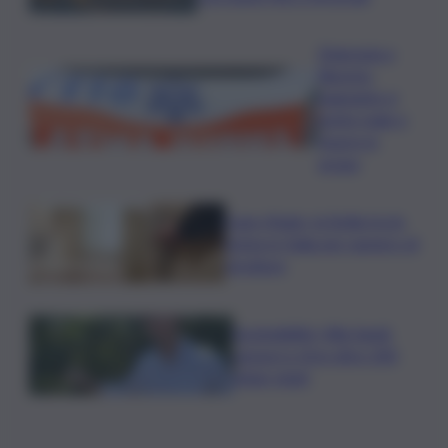
Disgrazia a
Riposto:
bagnante si
sente male e
muore in
acqua
Case rifugio, la Sicilia tra le
prime in Italia per numero di
strutture
Sostenibilità, Villa Sandi:
sensori e IA in oltre 200
ettari vitati