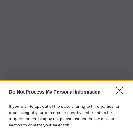
Do Not Process My Personal Information
Iscriviti alla nostra Newsletter
If you wish to opt-out of the sale, sharing to third parties, or
Iscriviti alla nostra newsletter per non perdere le ultime
processing of your personal or sensitive information for
novità
targeted advertising by us, please use the below opt-out
section to confirm your selection.
Iscriviti Ora