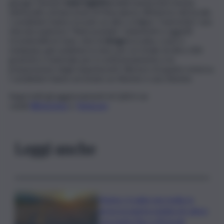
garage ritenuto
base logistica
della banda intervenuta
nell’assalto al bancomat di Mascalucia. All’interno del locale,
i carabinieri hanno trovato un altro ordigno “marmotta”, una
miscela esplosiva “flash powder”, indumenti e oggetti
riconducibili al reato, dosi di
droga
(cocaina, crack e
marijuana, già suddivise in dosi, per un totale di oltre 200
grammi) e materiale per il confezionamento e la
preparazione degli stupefacenti. Alla luce di quanto emerso,
i carabinieri hanno arrestato un 46enne e una 36enne.
Segui tutti gli aggiornamenti di QdS.it sui
canali
WhatsApp
e
Telegram
Leggi anche
Meteo, il caldo non molla: in
arrivo la quarta ondata di calore
con punte fino a 40 gradi