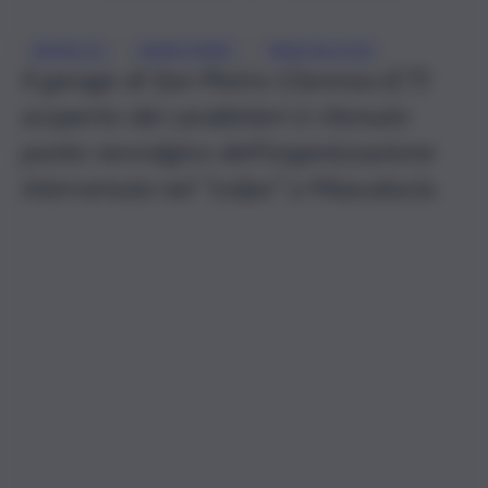
, 
, 
ASSALTO
BANCOMAT
MASCALUCIA
Il garage di San Pietro Clarenza (CT)
scoperto dai carabinieri è ritenuto
punto nevralgico dell’organizzazione
intervenuta nel “colpo” a Mascalucia.