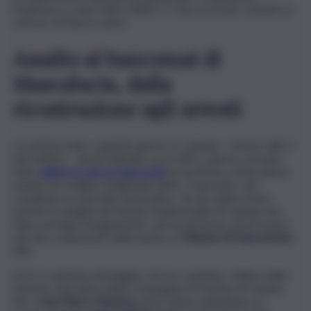
l’esplosivo è stato fatto brillare e i due arrestati condotti al
carcere di Piazza Lanza.
Assalto al bancomat di
Mascalucia, dalla
ricostruzione agli arresti
La notizia risale a qualche giorno fa, quando – intorno alle 3
del mattino – alcuni individui con il volto coperto avevano
fatto
saltare in aria un bancomat
di via Roma a Mascalucia,
usando un ordigno artigianale detto “marmotta” per
scardinare lo sportello automatico. Sin da subito erano
partite le indagini del Nucleo Radiomobile di Catania che,
dopo un lungo inseguimento, aveva permesso di arrestare
uno dei componenti della banda, un
43enne di Francofonte
(SR).
Da lì è scaturita un’indagine che ha condotto i militari della
Sezione Operativa della Compagnia di Gravina di Catania
fino a
San Pietro Clarenza
, dove hanno individuato un