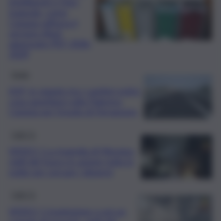
intelligenti e foto-
trappole: come
Catania rafforza il
servizio rifiuti,
approvato PEF 2026-
2029
Sicilia
A19, in viaggio tra i cantieri estivi:
cosa aspettarsi sulla Palermo-
Catania per l’esodo di Ferragosto
QdS Tv
VIDEO | La tragedia di Messina,
vigili del fuoco in azione tutta la
notte per cercare i dispersi
QdS Tv
VIDEO | L’esplosione e poi un