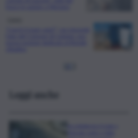
cumulo di macerie, vigili del
fuoco in azione a Messina
Catania
“Com’è il mare oggi?”, ora risponde
l’app del Comune di Catania: una
nuova sezione dedicata al litorale
cittadino
1
2
…
Leggi anche
Accoltellarono il rivale a
Marsala: padre e figlio