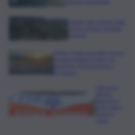
finiscono ai domiciliari
Follador wine sponsor della
mostra di Heinz Schattner
a Napoli
Meteo, il caldo non molla: in arrivo
la quarta ondata di calore con
punte fino a 40 gradi anche a
Ferragosto
Disgrazia a
Riposto:
bagnante si
sente male e
muore in
acqua