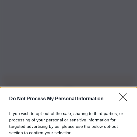
Do Not Process My Personal Information
Iscriviti alla nostra Newsletter
If you wish to opt-out of the sale, sharing to third parties, or
Iscriviti alla nostra newsletter per non perdere le ultime
processing of your personal or sensitive information for
novità
targeted advertising by us, please use the below opt-out
section to confirm your selection.
Iscriviti Ora