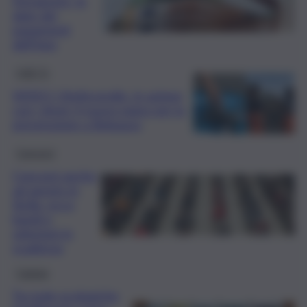
Ferragosto, le
date dei
pagamenti
dell’Inps
QdS Tv
VIDEO | Antincendio, in azione
con i droni: il nuovo piano per la
prevenzione a Belpasso
Concorsi
Concorsi anche
ad agosto in
Sicilia, ecco
bandi e
selezioni in
scadenza
Catania
Tra isole ecologiche