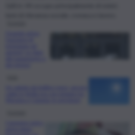
QdS.it. Mi occupo principalmente di esteri,
temi di rilevanza sociale, cronaca e lavoro.
Economia
Quando arriva
l’assegno di
inclusione ad
agosto? Le date
del pagamento e
dei rinnovi
Sicilia
Un sabato da bollino rosso, ancora
caldo in Sicilia ma con pioggia tra
Messina e Catania: le previsioni
Economia
L’assegno unico
arriva dopo