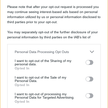
Please note that after your opt-out request is processed you
may continue seeing interest-based ads based on personal
information utilized by us or personal information disclosed to
third parties prior to your opt-out.
You may separately opt-out of the further disclosure of your
personal information by third parties on the IAB’s list of
© 2026 | Ediservice s.r.l. 95126 Catania – Via Principe
downstream participants.
Nicola, 22 – P.IVA: 01153210875 – Cciaa Catania n.
Personal Data Processing Opt Outs
This information may also be disclosed by us to third parties
01153210875 – Quotidiano di Sicilia usufruisce dei
on the IAB’s List of Downstream Participants that may further
contributi di cui al D.lgs n. 70/2017
I want to opt-out of the Sharing of my
disclose it to other third parties.
personal data.
Opted In
I want to opt-out of the Sale of my
Personal Data.
Chi Siamo
Opted In
Fondazione Etica e Valori Marilù Tregua
Fondatore Carlo Alberto Tregua
Lavora con noi
I want to opt-out of processing my
Personal Data for Targeted Advertising.
Gerenza
Opted In